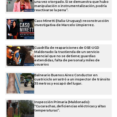
una vez otorgado. Si se demuestra que hubo
manipulación o instrumentalización, podría
reactivarse la pena”.
Caso Minetti (Italia-Uruguay): reconstrucción
investigativa de Marcelo Umpierrez.
Cuadrilla de reapariciones de OSE-UGD
Maldonado: la trastienda de un servicio
esencial que no se detiene; guardias
extendidas, falta de personal y miles de
usuarios
Balneario Buenos Aires: Conductor en
cuatriciclo arrastró a un inspector de tránsito
35 metros y escapó del lugar.
Inspección Primaria (Maldonado):
“Cucarachas, deficiencias eléctricas y altas
temperaturas”.