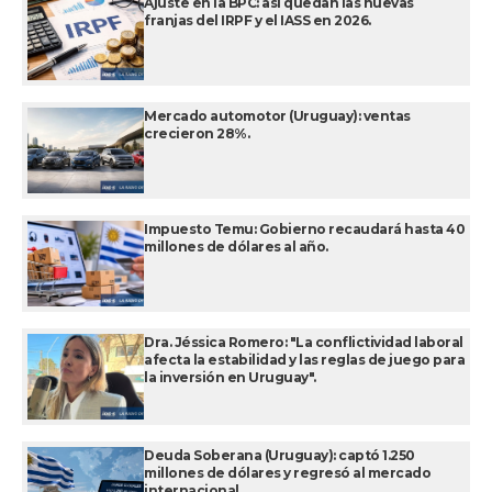
Ajuste en la BPC: así quedan las nuevas
franjas del IRPF y el IASS en 2026.
Mercado automotor (Uruguay): ventas
crecieron 28%.
Impuesto Temu: Gobierno recaudará hasta 40
millones de dólares al año.
Dra. Jéssica Romero: "La conflictividad laboral
afecta la estabilidad y las reglas de juego para
la inversión en Uruguay".
Deuda Soberana (Uruguay): captó 1.250
millones de dólares y regresó al mercado
internacional.