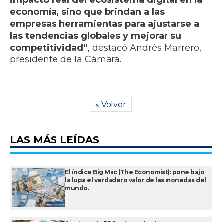
impacto real del ecosistema digital en la
economía, sino que brindan a las
empresas herramientas para ajustarse a
las tendencias globales y mejorar su
competitividad”
, destacó Andrés Marrero,
presidente de la Cámara.
« Volver
LAS MÁS LEÍDAS
El índice Big Mac (The Economist): pone bajo
la lupa el verdadero valor de las monedas del
mundo.