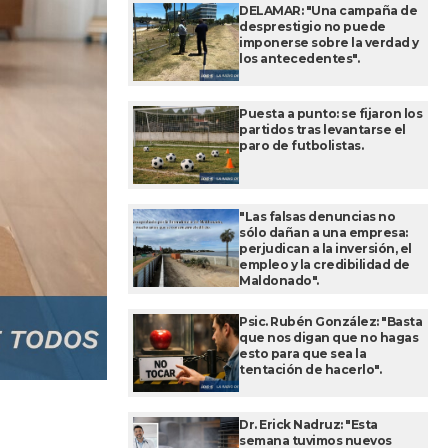
DELAMAR: "Una campaña de
desprestigio no puede
imponerse sobre la verdad y
los antecedentes".
Puesta a punto: se fijaron los
partidos tras levantarse el
paro de futbolistas.
"Las falsas denuncias no
sólo dañan a una empresa:
perjudican a la inversión, el
empleo y la credibilidad de
Maldonado".
Psic. Rubén González: "Basta
que nos digan que no hagas
esto para que sea la
tentación de hacerlo".
Dr. Erick Nadruz: "Esta
semana tuvimos nuevos