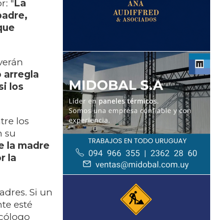
: "
La
padre,
que
verán
 arregla
i los
re los
n su
e la madre
r la
dres. Si un
te esté
icólogo