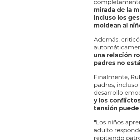
completamente 
mirada de la m
incluso los ge
moldean al niñ
Además, criticó
automáticamente
una relación r
padres no est
Finalmente, Ru
padres, incluso
desarrollo emoc
y los conflict
tensión puede 
"Los niños apr
adulto respond
repitiendo patr