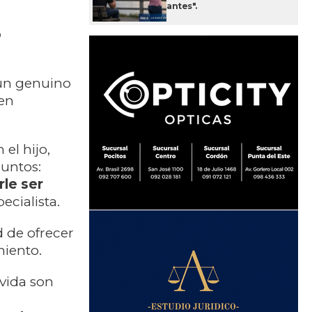
antes".
o
 un genuino
 en
el hijo,
juntos:
rle ser
pecialista.
d de ofrecer
miento.
 vida son