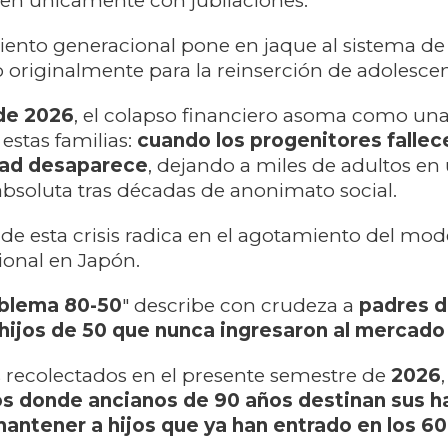
en únicamente con jubilaciones.
ento generacional pone en jaque al sistema de 
 originalmente para la reinserción de adolescen
de 2026
, el colapso financiero asoma como u
estas familias:
cuando los progenitores fallece
dad desaparece
, dejando a miles de adultos en
absoluta tras décadas de anonimato social.
de esta crisis radica en el agotamiento del mod
ional en Japón.
blema 80-50
" describe con crudeza a
padres d
hijos de 50 que nunca ingresaron al mercado 
 recolectados en el presente semestre de
2026
,
s donde ancianos de 90 años destinan sus h
 mantener a hijos que ya han entrado en los 6