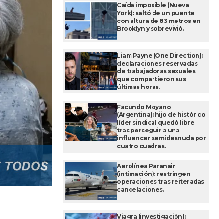
Caída imposible (Nueva
York): saltó de un puente
con altura de 83 metros en
Brooklyn y sobrevivió.
Liam Payne (One Direction):
declaraciones reservadas
de trabajadoras sexuales
que compartieron sus
últimas horas.
Facundo Moyano
(Argentina): hijo de histórico
líder sindical quedó libre
tras perseguir a una
influencer semidesnuda por
cuatro cuadras.
Aerolínea Paranair
(intimación): restringen
operaciones tras reiteradas
cancelaciones.
Viagra (investigación):