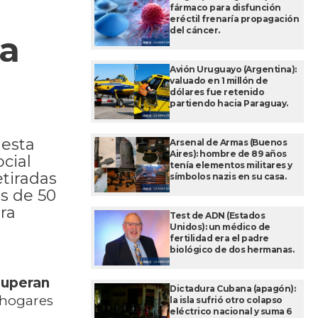
fármaco para disfunción
eréctil frenaría propagación
del cáncer.
 a
Avión Uruguayo (Argentina):
valuado en 1 millón de
dólares fue retenido
partiendo hacia Paraguay.
uesta
Arsenal de Armas (Buenos
Aires): hombre de 89 años
cial
tenía elementos militares y
tiradas
símbolos nazis en su casa.
s de 50
ra
Test de ADN (Estados
Unidos): un médico de
fertilidad era el padre
biológico de dos hermanas.
superan
Dictadura Cubana (apagón):
 hogares
la isla sufrió otro colapso
eléctrico nacional y suma 6