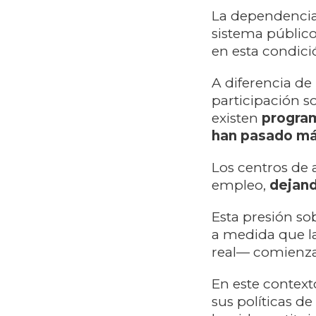
La dependencia e
sistema públic
en esta condici
A diferencia de 
participación so
existen
progra
han pasado más
Los centros de 
empleo,
dejand
Esta presión so
a medida que l
real— comienza
En este context
sus políticas d