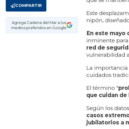
que se mantien
COMPARTIR
Este desplazami
nipón, diseñado
Agrega Cadena del Mar a tus
medios preferidos en Google
En este mayo 
inminente para 
red de seguri
vulnerabilidad 
La importancia 
cuidados tradic
El término "
pro
que cuidan de 
Según los datos
casos extremo
jubilatorios a