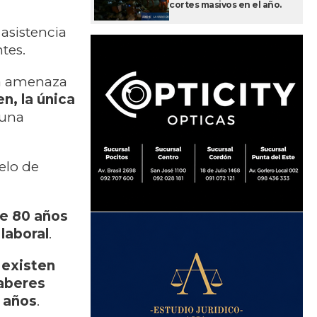
cortes masivos en el año.
asistencia
tes.
na amenaza
n, la única
 una
elo de
e 80 años
laboral
.
existen
aberes
0 años
.