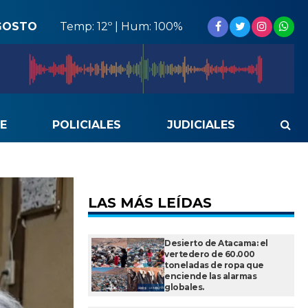
GOSTO
Temp: 12º | Hum: 100%
E
POLICIALES
JUDICIALES
LAS MÁS LEÍDAS
Desierto de Atacama: el
vertedero de 60.000
toneladas de ropa que
enciende las alarmas
globales.