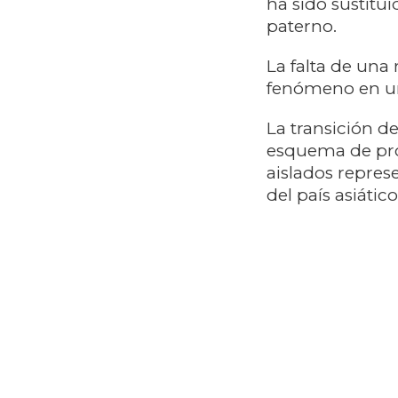
ha sido sustitui
paterno.
La falta de una 
fenómeno en u
La transición d
esquema de pro
aislados repres
del país asiático