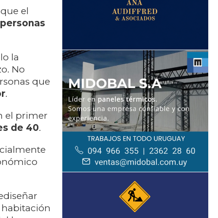
 que el
 personas
lo la
zo. No
rsonas que
or
.
n el primer
es de 40
.
ncialmente
conómico
rediseñar
 habitación