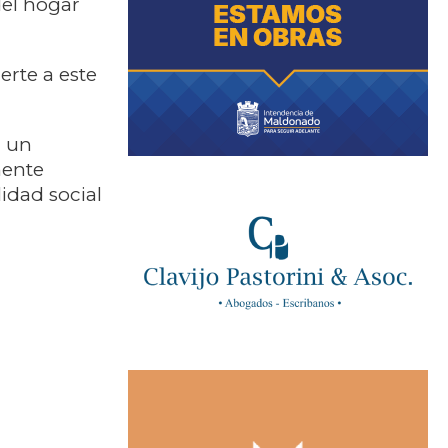
del hogar
erte a este
a un
mente
idad social