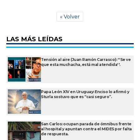
« Volver
LAS MÁS LEÍDAS
Tensión al aire (Juan Ramón Carrasco): ''Se ve
que esta muchacha, está mal atendida''.
Papa León XIV en Uruguay: Enciso lo afirmó y
Sturla sostuvo que es “casi seguro”.
San Carlos: ocupan parada de ómnibus frente
al hospital y apuntan contra el MIDES por falta
de respuesta.