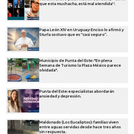
que esta muchacha, está mal atendida''.
Papa León XIV en Uruguay: Enciso lo afirmó y
Sturla sostuvo que es “casi seguro”.
Municipio de Punta del Este: "En plena
Semana de Turismo la Plaza México parece
olvidada".
Punta del Este: especialistas abordarán
ansiedad y depresión.
Maldonado (Los Eucaliptos): familias viven
entre aguas servidas desde hace tres años
sin respuesta.