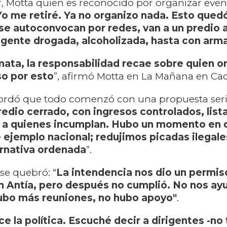
, Motta quien es reconocido por organizar even
Yo me retiré. Ya no organizo nada. Esto que
se autoconvocan por redes, van a un predio a
 gente drogada, alcoholizada, hasta con arm
mata, la responsabilidad recae sobre quien o
so por esto
”, afirmó Motta en La Mañana en Ca
ecordó que todo comenzó con una propuesta seri
edio cerrado, con ingresos controlados, list
r a quienes incumplan. Hubo un momento en 
ejemplo nacional; redujimos picadas ilegal
ernativa ordenada
”.
se quebró: “
La intendencia nos dio un permis
n Antía, pero después no cumplió. No nos ay
hubo más reuniones, no hubo apoyo"
.
ce la política. Escuché decir a dirigentes -no