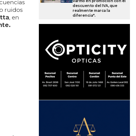
Varmo en promoción con el
ecuencias
descuento del IVA, que
o ruidos
realmente marca la
diferencia".
tta
, en
nte.