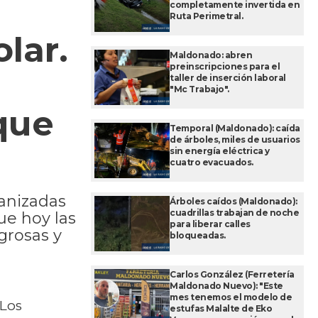
completamente invertida en
Ruta Perimetral.
lar.
Maldonado: abren
preinscripciones para el
o
taller de inserción laboral
"Mc Trabajo".
que
Temporal (Maldonado): caída
de árboles, miles de usuarios
sin energía eléctrica y
cuatro evacuados.
ganizadas
Árboles caídos (Maldonado):
cuadrillas trabajan de noche
ue hoy las
para liberar calles
grosas y
bloqueadas.
Carlos González (Ferretería
Maldonado Nuevo): "Este
mes tenemos el modelo de
 Los
estufas Malalte de Eko