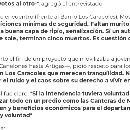
otos al otro-
", agregó el entrevistado.
e envuentro (frente al Barrio Los Caracoles), Mo
iciones mínimas de seguridad. Faltan murito
a buena capa de ripio, señalización. Si un au
 sale, terminan cinco muertos. Es cuestión 
ó el fin de un proyecto que movilizaba a jóve
Canelones hasta Artigas—, pidió respeto para los
en Los Caracoles que merecen tranquilidad. 
el ruido y el caos sobre su derecho a vivir e
 fue claro: “
Si la Intendencia tuviera voluntad 
izar todo en un predio como las Canteras de M
den y beneficios económicos para el departa
y voluntad
".
a: