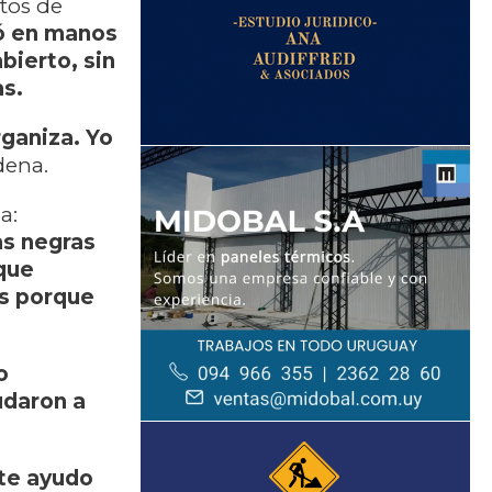
tos de
dó en manos
bierto, sin
as.
rganiza. Yo
dena.
a:
as negras
que
es porque
o
udaron a
 te ayudo