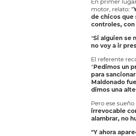
En primer lugar
motor, relato: “
de chicos que 
controles, con
"
Si alguien se 
no voy a ir pre
El referente r
“
Pedimos un pr
para sanciona
Maldonado fue 
dimos una alt
Pero ese sueño 
irrevocable co
alambrar, no 
"Y ahora apare