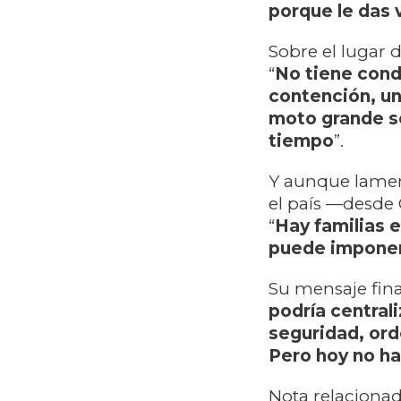
porque le das v
Sobre el lugar d
“
No tiene cond
contención, un
moto grande se
tiempo
”.
Y aunque lament
el país —desde 
“
Hay familias 
puede imponer 
Su mensaje final
podría central
seguridad, or
Pero hoy no ha
Nota relacionad