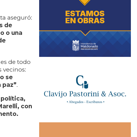
tta aseguró:
s de
to o una
de
nes de todo
 vecinos:
No se
n paz”
.
política,
arelli, con
mento.