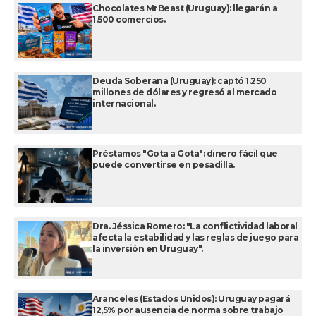
Chocolates MrBeast (Uruguay): llegarán a
1.500 comercios.
Deuda Soberana (Uruguay): captó 1.250
millones de dólares y regresó al mercado
internacional.
Préstamos "Gota a Gota": dinero fácil que
puede convertirse en pesadilla.
Dra. Jéssica Romero: "La conflictividad laboral
afecta la estabilidad y las reglas de juego para
la inversión en Uruguay".
Aranceles (Estados Unidos): Uruguay pagará
12,5% por ausencia de norma sobre trabajo