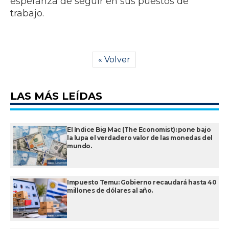
esperanza de seguir en sus puestos de
trabajo.
« Volver
LAS MÁS LEÍDAS
El índice Big Mac (The Economist): pone bajo
la lupa el verdadero valor de las monedas del
mundo.
Impuesto Temu: Gobierno recaudará hasta 40
millones de dólares al año.