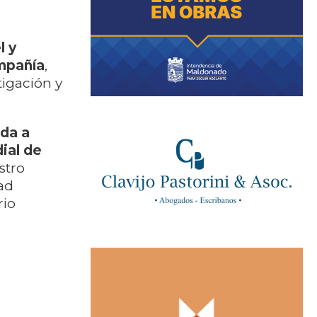
l y
ompañía
,
tigación y
ada a
ial de
stro
ad
rio