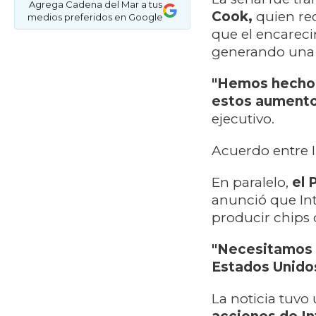
Agrega Cadena del Mar a tus
Cook,
quien rec
medios preferidos en Google
que el encarec
generando una p
"Hemos hecho t
estos aumentos
ejecutivo.
Acuerdo entre I
En paralelo,
el 
anunció que In
producir chips
"Necesitamos d
Estados Unido
La noticia tuvo