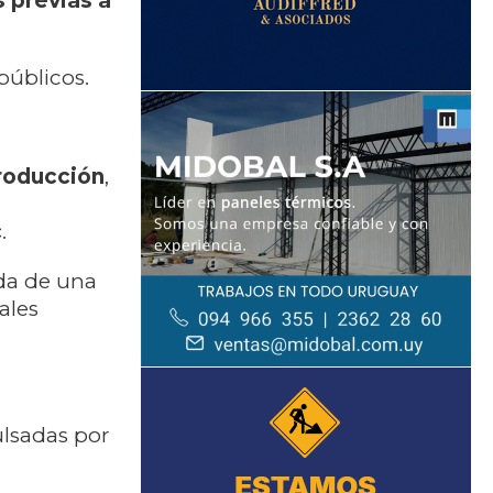
 previas a
públicos.
producción
,
c
.
da de una
ales
ulsadas por