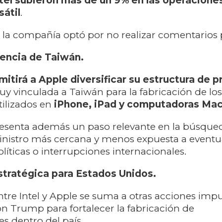
tel subieron más de un 9% en las operaciones
sátil
.
, la compañía optó por no realizar comentarios 
ncia de Taiwán.
itirá a Apple diversificar su estructura de 
 vinculada a Taiwán para la fabricación de los
ilizados en
iPhone, iPad y computadoras Ma
resenta además un paso relevante en la búsque
nistro más cercana y menos expuesta a eventu
líticas o interrupciones internacionales.
tratégica para Estados Unidos.
ntre Intel y Apple se suma a otras acciones imp
ón Trump para fortalecer la fabricación de
s dentro del país.