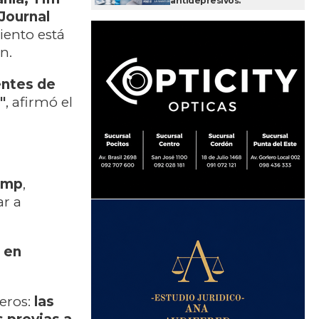
antidepresivos.
Journal
ento está
n.
entes de
"
, afirmó el
rump
,
r a
 en
eros:
las