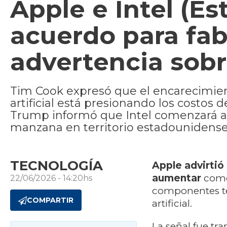
Apple e Intel (Es
acuerdo para fabr
advertencia sobr
Tim Cook expresó que el encarecimien
artificial está presionando los costos
Trump informó que Intel comenzará a 
manzana en territorio estadounidense
TECNOLOGÍA
Apple advirtió
aumentar
como 
22/06/2026 - 14:20hs
componentes te
COMPARTIR
artificial.
La señal fue tra