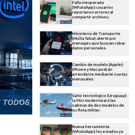
Falla inesperada
(WhatsApp): usuarios
reportaron errores al
compartir archivos.
Ministerio de Transporte
(Multa falsa): alertó por
mensajes que buscan robar
datos personales.
Cambio de modelo (Apple):
iPhone y Mac podrán
arrendarse mediante cuotas
mensuales.
Salto tecnológico (Uruguay):
la FAU modernizará las
cabinas de dos modelos de
su flota militar.
Nueva herramienta
(WhatsApp): los estados ya