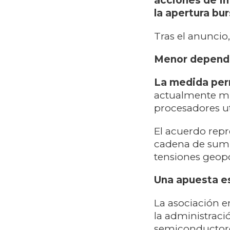
acciones de In
la apertura bur
Tras el anuncio
Menor depende
La medida perm
actualmente muy
procesadores ut
El acuerdo rep
cadena de sumi
tensiones geopo
Una apuesta es
La asociación e
la administraci
semiconductore