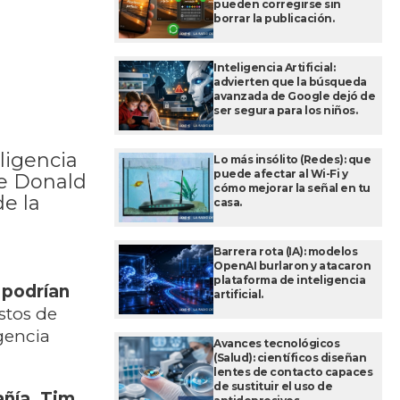
pueden corregirse sin
borrar la publicación.
Inteligencia Artificial:
advierten que la búsqueda
avanzada de Google dejó de
ser segura para los niños.
ligencia
Lo más insólito (Redes): que
puede afectar al Wi-Fi y
te Donald
cómo mejorar la señal en tu
e la
casa.
Barrera rota (IA): modelos
OpenAI burlaron y atacaron
plataforma de inteligencia
 podrían
artificial.
stos de
gencia
Avances tecnológicos
(Salud): científicos diseñan
lentes de contacto capaces
de sustituir el uso de
añía, Tim