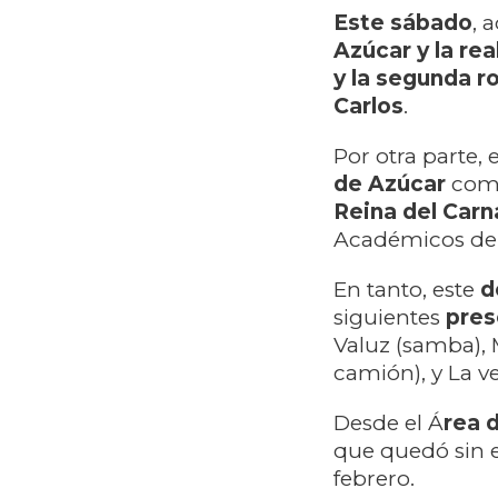
Este sábado
, 
Azúcar y la re
y la segunda 
Carlos
.
Por otra parte, 
de Azúcar
com
Reina del Carn
Académicos de
En tanto, este
d
siguientes
pres
Valuz (samba),
camión), y La 
Desde el Á
rea 
que quedó sin e
febrero.