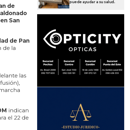
puede ayudar a su salud.
Pan de
Maldonado
 en San
udad de Pan
n de la
elante las
usión),
 (marcha
IDM
indican
ra el 22 de