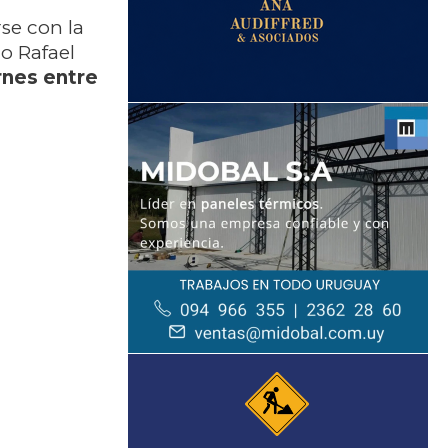
se con la
o Rafael
rnes entre