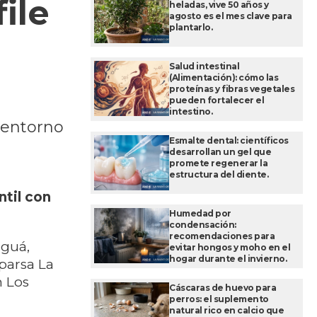
ile
heladas, vive 50 años y
agosto es el mes clave para
plantarlo.
Salud intestinal
(Alimentación): cómo las
proteínas y fibras vegetales
pueden fortalecer el
intestino.
l entorno
Esmalte dental: científicos
desarrollan un gel que
promete regenerar la
estructura del diente.
ntil con
Humedad por
condensación:
recomendaciones para
iguá,
evitar hongos y moho en el
hogar durante el invierno.
parsa La
n Los
Cáscaras de huevo para
perros: el suplemento
natural rico en calcio que