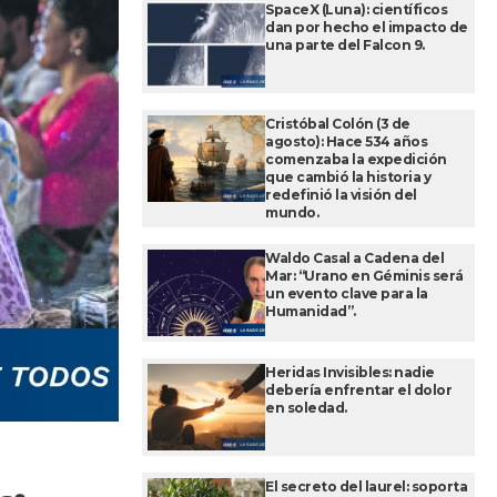
SpaceX (Luna): científicos
dan por hecho el impacto de
una parte del Falcon 9.
Cristóbal Colón (3 de
agosto): Hace 534 años
comenzaba la expedición
que cambió la historia y
redefinió la visión del
mundo.
Waldo Casal a Cadena del
Mar: “Urano en Géminis será
un evento clave para la
Humanidad”.
Heridas Invisibles: nadie
debería enfrentar el dolor
en soledad.
El secreto del laurel: soporta