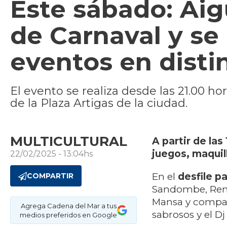
Este sábado: Aig
de Carnaval y se 
eventos en disti
El evento se realiza desde las 21.00 ho
de la Plaza Artigas de la ciudad.
MULTICULTURAL
A partir de las
juegos, maquil
22/02/2025 - 13:04hs
En el
desfile p
COMPARTIR
Sandombe, Ren
Mansa y compar
Agrega Cadena del Mar a tus
sabrosos y el Dj
medios preferidos en Google