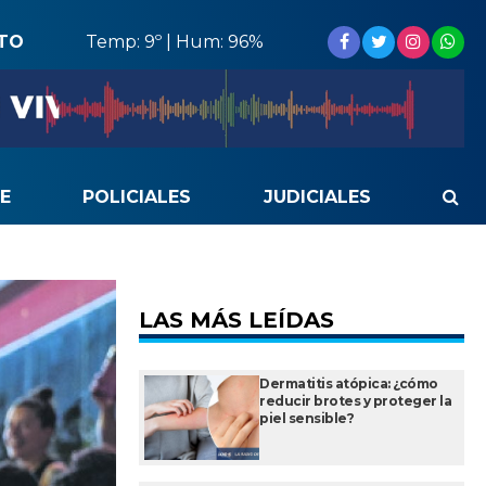
STO
Temp: 9º | Hum: 96%
E
POLICIALES
JUDICIALES
LAS MÁS LEÍDAS
Dermatitis atópica: ¿cómo
reducir brotes y proteger la
piel sensible?