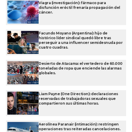
Viagra (investigación): fármaco para
disfunción eréctil frenaría propagación del
cáncer.
Facundo Moyano (Argentina): hijo de
histórico líder sindical quedó libre tras
perseguir a una influencer semidesnuda por
cuatro cuadras.
Desierto de Atacama: el vertedero de 60.000
toneladas de ropa que enciende las alarmas
globales.
Liam Payne (One Direction): declaraciones
reservadas de trabajadoras sexuales que
compartieron sus últimas horas.
Aerolínea Paranair (intimación): restringen
operaciones tras reiteradas cancelaciones.