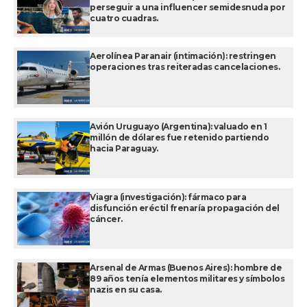
perseguir a una influencer semidesnuda por
cuatro cuadras.
Aerolínea Paranair (intimación): restringen
operaciones tras reiteradas cancelaciones.
Avión Uruguayo (Argentina): valuado en 1
millón de dólares fue retenido partiendo
hacia Paraguay.
Viagra (investigación): fármaco para
disfunción eréctil frenaría propagación del
cáncer.
Arsenal de Armas (Buenos Aires): hombre de
89 años tenía elementos militares y símbolos
nazis en su casa.