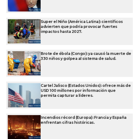
Super el Niño (América Latina): científicos
advierten que podría provocar fuertes
impactos hasta 2027.
Brote de ébola (Congo): ya causó la muerte de
330 niños y golpea al sistema de salud.
Cartel Jalisco (Estados Unidos): ofrece más de
USD 100 millones por información que
permita capturar a líderes.
Incendios récord (Europa): Francia y España
enfrentan cifras históricas.