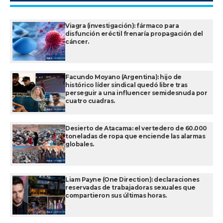
Viagra (investigación): fármaco para
disfunción eréctil frenaría propagación del
cáncer.
Facundo Moyano (Argentina): hijo de
histórico líder sindical quedó libre tras
perseguir a una influencer semidesnuda por
cuatro cuadras.
Desierto de Atacama: el vertedero de 60.000
toneladas de ropa que enciende las alarmas
globales.
Liam Payne (One Direction): declaraciones
reservadas de trabajadoras sexuales que
compartieron sus últimas horas.