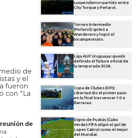
n
suspendieron partido entre
City Torque y Peñarol.
Torneo Intermedio
(Peñarol): goleó a
Wanderers y logró el
bicampeonato.
Liga AUF Uruguaya: quedó
definido el fixture oficial de
la temporada 2026.
 medio de
stas y el
ra fueron
Copa de Clubes (OFI):
go con "La
Libertad dio el primer paso
en la final tras vencer 1-0 a
Barracas.
Digno de Puskás (Cabo
reunión de
Verde): FIFA eligió el gol de
Lopes Cabral como el mejor
una
del Mundial.