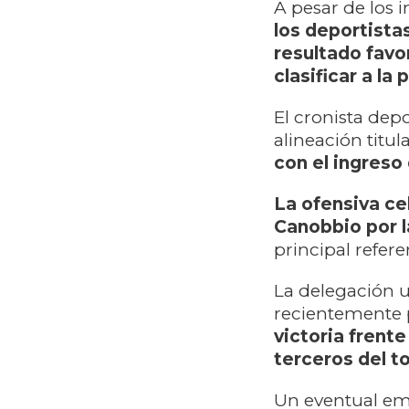
A pesar de los 
los deportista
resultado favo
clasificar a la
El cronista dep
alineación titul
con el ingreso
La ofensiva ce
Canobbio por l
principal refere
La delegación 
recientemente 
victoria frent
terceros del 
Un eventual emp