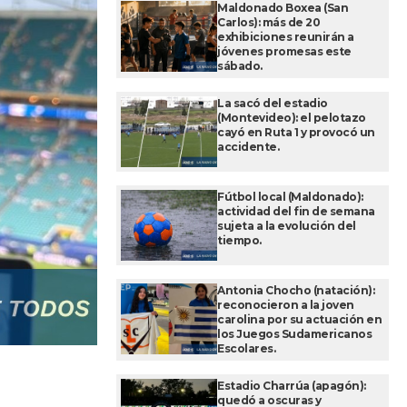
Maldonado Boxea (San
Carlos): más de 20
exhibiciones reunirán a
jóvenes promesas este
sábado.
La sacó del estadio
(Montevideo): el pelotazo
cayó en Ruta 1 y provocó un
accidente.
Fútbol local (Maldonado):
actividad del fin de semana
sujeta a la evolución del
tiempo.
Antonia Chocho (natación):
reconocieron a la joven
carolina por su actuación en
los Juegos Sudamericanos
Escolares.
Estadio Charrúa (apagón):
quedó a oscuras y