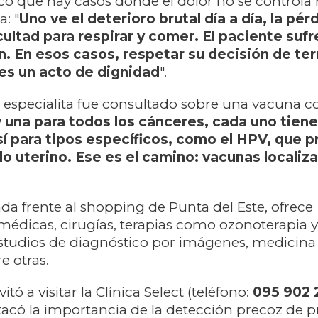
có que hay casos donde el dolor no se controla n
: "
Uno ve el deterioro brutal día a día, la pér
cultad para respirar y comer. El paciente sufre
n. En esos casos, respetar su decisión de te
 es un acto de dignidad
".
el especialita fue consultado sobre una vacuna co
 una para todos los cánceres, cada uno tiene
sí para tipos específicos, como el HPV, que p
lo uterino. Ese es el camino: vacunas localiz
ada frente al shopping de Punta del Este, ofrece
médicas, cirugías, terapias como ozonoterapia 
estudios de diagnóstico por imágenes, medicina
e otras.
itó a visitar la Clínica Select (teléfono:
095 902 
tacó la importancia de la detección precoz de 