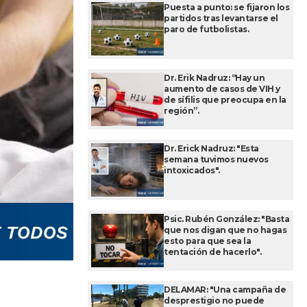
Puesta a punto: se fijaron los
partidos tras levantarse el
paro de futbolistas.
Dr. Erik Nadruz: “Hay un
aumento de casos de VIH y
de sífilis que preocupa en la
región”.
Dr. Erick Nadruz: "Esta
semana tuvimos nuevos
intoxicados".
Psic. Rubén González: "Basta
que nos digan que no hagas
esto para que sea la
tentación de hacerlo".
DELAMAR: "Una campaña de
desprestigio no puede