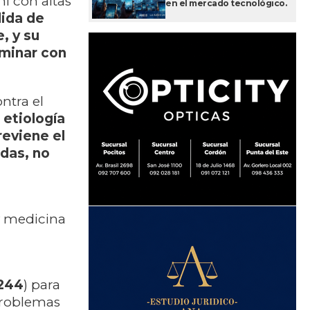
i con altas
en el mercado tecnológico.
dida de
, y su
rminar con
ntra el
 etiología
reviene el
adas, no
y medicina
244
) para
problemas