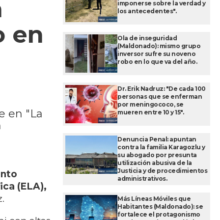
n
imponerse sobre la verdad y
los antecedentes".
o en
Ola de inseguridad
(Maldonado): mismo grupo
inversor sufre su noveno
robo en lo que va del año.
Dr. Erik Nadruz: "De cada 100
personas que se enferman
por meningococo, se
re en "La
mueren entre 10 y 15".
n
Denuncia Penal: apuntan
contra la familia Karagozlu y
su abogado por presunta
utilización abusiva de la
Justicia y de procedimientos
ento
administrativos.
ica (ELA),
.
Más Líneas Móviles que
Habitantes (Maldonado): se
fortalece el protagonismo