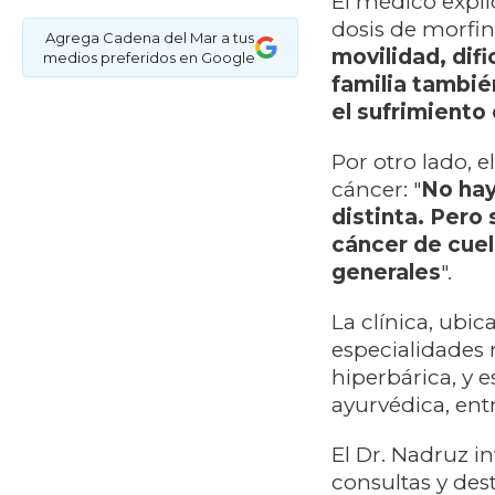
El médico expli
dosis de morfina
Agrega Cadena del Mar a tus
movilidad, difi
medios preferidos en Google
familia tambié
el sufrimiento
Por otro lado, 
cáncer: "
No hay
distinta. Pero 
cáncer de cuel
generales
".
La clínica, ubic
especialidades 
hiperbárica, y 
ayurvédica, entr
El Dr. Nadruz inv
consultas y des