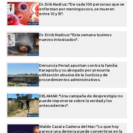
Dr. Erik Nadruz: "De cada 100 personas que se
enferman por meningococo, se mueren
entre 10 y 15".
Dr. Erick Nadruz: "Esta semana tuvimos
nuevos intoxicados".
Denuncia Penal: apuntan contra la familia
Karagozlu y su abogado por presunta
utilización abusiva de la Justicia y de
procedimientos administrativos.
DELAMAR: "Una campaña de desprestigio no
puede imponerse sobre la verdad y los
antecedentes".
Waldo Casal a Cadena del Mar: "Lo que hoy
parece una demora puede convertirse en la