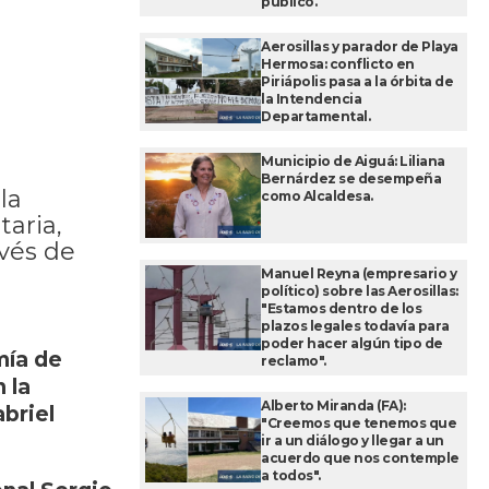
público.
Aerosillas y parador de Playa
Hermosa: conflicto en
Piriápolis pasa a la órbita de
la Intendencia
Departamental.
Municipio de Aiguá: Liliana
Bernárdez se desempeña
la
como Alcaldesa.
taria,
avés de
Manuel Reyna (empresario y
político) sobre las Aerosillas:
"Estamos dentro de los
plazos legales todavía para
poder hacer algún tipo de
mía de
reclamo".
 la
Alberto Miranda (FA):
briel
"Creemos que tenemos que
ir a un diálogo y llegar a un
acuerdo que nos contemple
a todos".