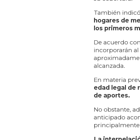
También indic
hogares de me
los primeros mi
De acuerdo con
incorporarán al
aproximadament
alcanzada.
En materia prev
edad legal de 
de aportes.
No obstante, ad
anticipado aco
principalmente 
La interpelaci