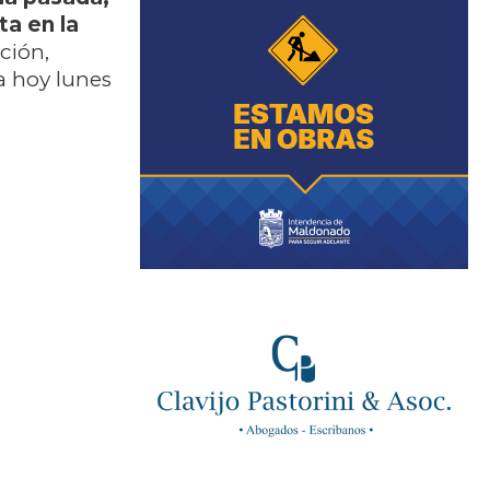
ta en la
ción,
a hoy lunes