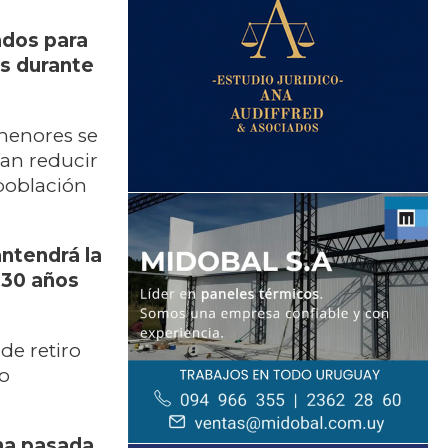
ados para
s durante
menores se
ían reducir
población
ntendrá la
 30 años
de retiro
o
na pasada,