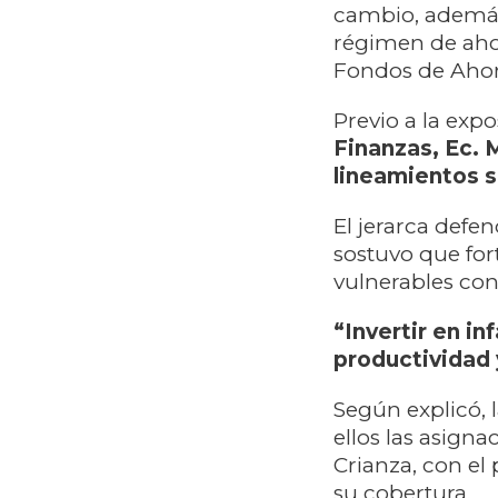
cambio, además 
régimen de ahor
Fondos de Ahorr
Previo a la expo
Finanzas, Ec. 
lineamientos s
El jerarca defe
sostuvo que fort
vulnerables con
“Invertir en in
productividad y
Según explicó, l
ellos las asigna
Crianza, con el 
su cobertura.