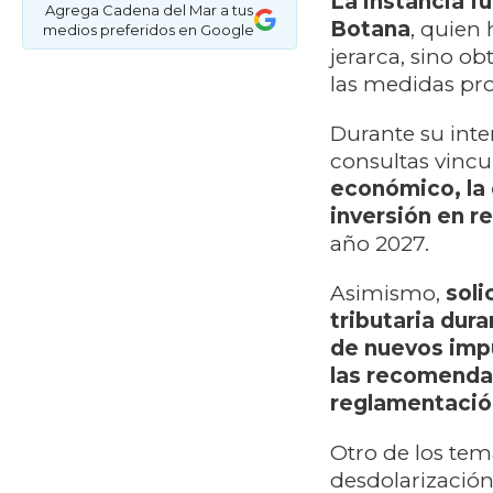
La instancia f
Agrega Cadena del Mar a tus
Botana
, quien 
medios preferidos en Google
jerarca, sino o
las medidas pro
Durante su inte
consultas vincu
económico, la 
inversión en r
año 2027.
Asimismo,
soli
tributaria dur
de nuevos impu
las recomenda
reglamentación
Otro de los tem
desdolarización