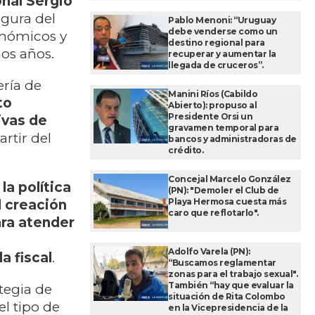
onal Sergio
igura del
Pablo Menoni: “Uruguay
debe venderse como un
onómicos y
destino regional para
mos años.
recuperar y aumentar la
llegada de cruceros”.
ería de
Manini Ríos (Cabildo
to
Abierto): propuso al
Presidente Orsi un
ivas de
gravamen temporal para
artir del
bancos y administradoras de
crédito.
Concejal Marcelo González
la política
(PN): "Demoler el Club de
Playa Hermosa cuesta más
l creación
caro que reflotarlo".
ara atender
Adolfo Varela (PN):
a fiscal
.
“Buscamos reglamentar
zonas para el trabajo sexual".
También “hay que evaluar la
tegia de
situación de Rita Colombo
l tipo de
en la Vicepresidencia de la