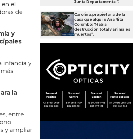
Junta Departamental”.
 en el
doras de
Carolina, propietaria de la
casa que alquiló Ana Rita
Colombo: “Había
destrucción total y animales
mía y
muertos”.
ncipales
 infancia y
s más
ara la
es, entre
Bono
os y ampliar