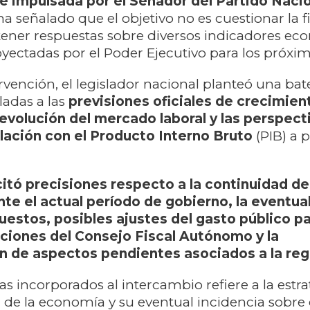
ue impulsada por el Senador del Partido Naci
ha señalado que el objetivo no es cuestionar la f
btener respuestas sobre diversos indicadores ec
yectadas por el Poder Ejecutivo para los próxi
rvención, el legislador nacional planteó una bat
ladas a las
previsiones oficiales de crecimien
evolución del mercado laboral y las perspect
elación con el Producto Interno Bruto
(PIB) a p
citó precisiones respecto a la continuidad de 
ante el actual período de gobierno, la eventua
estos, posibles ajustes del gasto público p
ciones del Consejo Fiscal Autónomo y la
 de aspectos pendientes asociados a la regl
as incorporados al intercambio refiere a la estra
 de la economía y su eventual incidencia sobre e