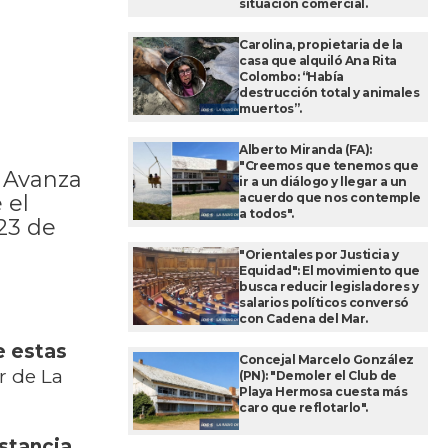
situación comercial.
Carolina, propietaria de la
casa que alquiló Ana Rita
Colombo: “Había
destrucción total y animales
muertos”.
Alberto Miranda (FA):
"Creemos que tenemos que
d Avanza
ir a un diálogo y llegar a un
acuerdo que nos contemple
 el
a todos".
23 de
"Orientales por Justicia y
Equidad": El movimiento que
busca reducir legisladores y
salarios políticos conversó
con Cadena del Mar.
e estas
Concejal Marcelo González
r de La
(PN): "Demoler el Club de
Playa Hermosa cuesta más
caro que reflotarlo".
stancia.