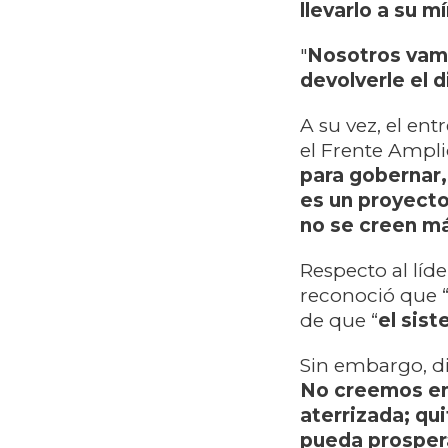
llevarlo a su 
"
Nosotros vamo
devolverle el d
A su vez, el en
el Frente Amplio
para gobernar, 
es un proyecto
no se creen m
Respecto al líd
reconoció que 
de que “
el sist
Sin embargo, di
No creemos en 
aterrizada;
qui
pueda prosper