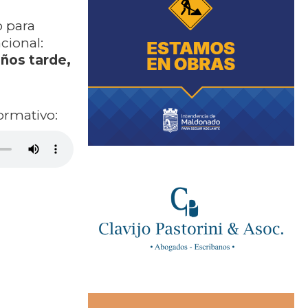
o para
cional:
años tarde,
ormativo: