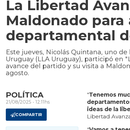
La Libertad Avan
Maldonado para 
departamental de
Este jueves, Nicolás Quintana, uno de 
Uruguay (LLA Uruguay), participó en 
avance del partido y su visita a Maldo
agosto.
POLÍTICA
“
Tenemos mucha
departamentos
21/08/2025 - 12:11hs
ideas de la lib
COMPARTIR
Libertad Avanz
"
Vamos a tener