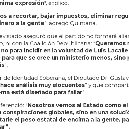
mínima expresión
", explicó.
s a recortar, bajar impuestos, eliminar regu
inero a la gente
”, agregó Quintana.
trevistado aseguró que el partido no formará alia
, ni con la Coalición Republicana: “
Queremos 
no para incidir en la voluntad de Luis Lacall
 para que se cree un ministerio menos, sino 
ás
”.
er de Identidad Soberana, el Diputado Dr. Gustavo
“
hace análisis muy elocuentes
” y que compart
ema está diseñado para fallar
”.
ferenció: “
Nosotros vemos al Estado como el
conspiraciones globales, sino en una soluci
tarle el peso estatal de encima a la gente, p
ar”.