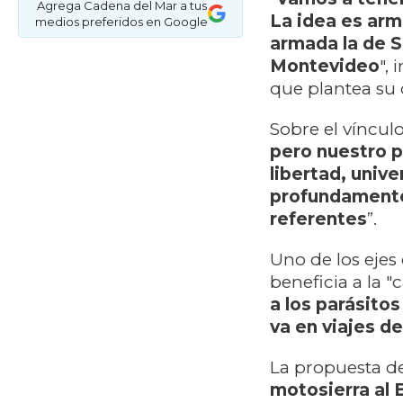
Agrega Cadena del Mar a tus
La idea es arm
medios preferidos en Google
armada la de So
Montevideo
",
que plantea su c
Sobre el vínculo
pero nuestro p
libertad, univ
profundamente 
referentes
”.
Uno de los ejes
beneficia a la "c
a los parásito
va en viajes de
La propuesta de
motosierra al 