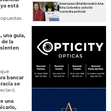
Amenazas (Maldonado): Ana
 ya está
Rita Colombo solicitó
custodia policial.
propuestas
, una guía,
 de la
 sienten
s
 que
ra bancar
cracia se
declaró.
le una
icarlo,