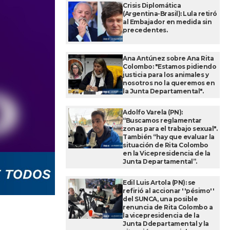
Crisis Diplomática
(Argentina-Brasil): Lula retiró
al Embajador en medida sin
precedentes.
Ana Antúnez sobre Ana Rita
Colombo: "Estamos pidiendo
justicia para los animales y
nosotros no la queremos en
la Junta Departamental".
Adolfo Varela (PN):
“Buscamos reglamentar
zonas para el trabajo sexual".
También “hay que evaluar la
situación de Rita Colombo
en la Vicepresidencia de la
Junta Departamental”.
Edil Luis Artola (PN): se
refirió al accionar ''pésimo''
del SUNCA, una posible
renuncia de Rita Colombo a
la vicepresidencia de la
Junta Ddepartamental y la