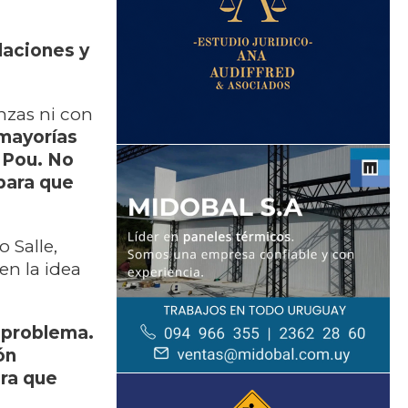
laciones y
nzas ni con
mayorías
e Pou. No
para que
 Salle,
en la idea
 problema.
ón
ara que