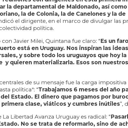
ar la departamental de Maldonado, así como
riano, la de Colonia, la de Canelones y la de
 indicó el dirigente, en el marco de divulgar las 
olectividad política.
 con Javier Milei, Quintana fue claro: “
Es un faro
uerto está en Uruguay. Nos inspiran las ideas
ersales, y sobre todo los uruguayos que hoy la
y quieren materializarla. Esos son nuestro
 centrales de su mensaje fue la carga impositiva
asta política": “
Trabajamos 6 meses del año pa
s del Estado. El dinero que pagamos por buro
 primera clase, viáticos y cumbres inútiles
”, 
 La Libertad Avanza Uruguay es radical: “
Pasar
Estado.
No se trata de reformarlo, sino de ach