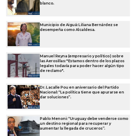
blanco.
Municipio de Aiguá: Liliana Bernárdez se
desempeña como Alcaldesa.
Manuel Reyna (empresario y político) sobre
las Aerosillas: "Estamos dentro de los plazos
legales todavía para poder hacer algún tipo
de reclamo".
Dr. Lacalle Pou en aniversario del Partido
Nacional: “La política tiene que apurarse en
dar soluciones”.
Pablo Menoni: “Uruguay debe venderse como
un destino regional para recuperar y
aumentar la llegada de cruceros”.