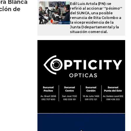
ora Blanca
Edil Luis Artola (PN): se
ación de
refirió al accionar ''pésimo''
del SUNCA, una posible
renuncia de Rita Colombo a
la vicepresidencia de la
Junta Ddepartamental y la
situación comercial.