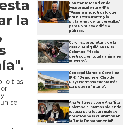
esta
Constante Mendiondo
(vicepresidente ANP):
“Pasaría a nosotros lo que
r la
era el restaurante y la
plataforma de las aerosillas"
para un nuevo edificio
,
público.
Carolina, propietaria de la
s
casa que alquiló Ana Rita
Colombo: “Había
destrucción total y animales
ía".
muertos”.
Concejal Marcelo González
(PN): "Demoler el Club de
lio tras
Playa Hermosa cuesta más
caro que reflotarlo".
dor
 y
gún se
Ana Antúnez sobre Ana Rita
Colombo: "Estamos pidiendo
justicia para los animales y
nosotros no la queremos en
la Junta Departamental".