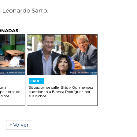
a Leonardo Sarro.
ONADAS:
CRUCE
 una
Situación de calle: Blás y Gurméndez
 palabras de
cuestionan a Blanca Rodríguez por
dicos
sus dichos.
« Volver