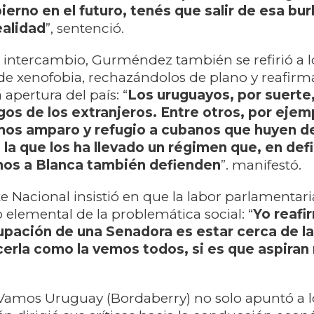
erno en el futuro, tenés que salir de esa bur
ealidad
”, sentenció.
 intercambio, Gurméndez también se refirió a l
de xenofobia, rechazándolos de plano y reafir
 apertura del país: “
Los uruguayos, por suerte
gos de los extranjeros. Entre otros, por ejem
mos amparo y refugio a cubanos que huyen d
 a la que los ha llevado un régimen que, en defi
os a Blanca también defienden
”. manifestó.
e Nacional insistió en que la labor parlamentari
elemental de la problemática social: “
Yo reafi
pación de una Senadora es estar cerca de la
cerla como la vemos todos, si es que aspiran
 Vamos Uruguay (Bordaberry) no solo apuntó a lo