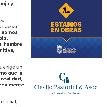
buja y
os
mando su
, somos
plo,
el hambre
nitiva,
a exige un
rmo que la
 realidad,
 realmente
 social,