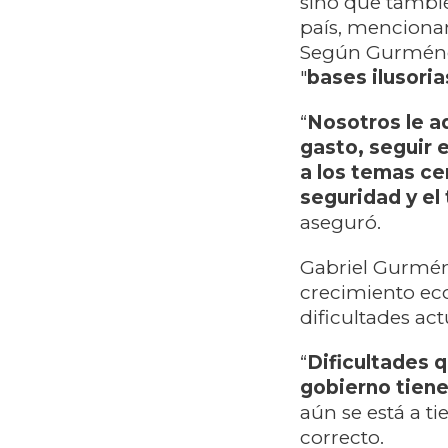
sino que tambié
país, menciona
Según Gurménde
"
bases ilusoria
“
Nosotros le a
gasto, seguir 
a los temas ce
seguridad y el 
aseguró.
Gabriel Gurménd
crecimiento eco
dificultades act
“
Dificultades 
gobierno tiene
aún se está a t
correcto.