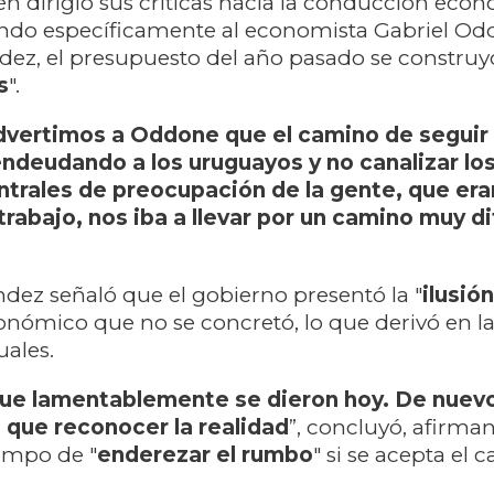
n dirigió sus críticas hacia la conducción eco
ndo específicamente al economista Gabriel Od
z, el presupuesto del año pasado se construy
s
".
dvertimos a Oddone que el camino de seguir
endeudando a los uruguayos y no canalizar lo
ntrales de preocupación de la gente, que era
trabajo, nos iba a llevar por un camino muy dif
ez señaló que el gobierno presentó la "
ilusión
nómico que no se concretó, lo que derivó en l
uales.
que lamentablemente se dieron hoy. De nuevo
 que reconocer la realidad
”, concluyó, afirm
iempo de "
enderezar el rumbo
" si se acepta el