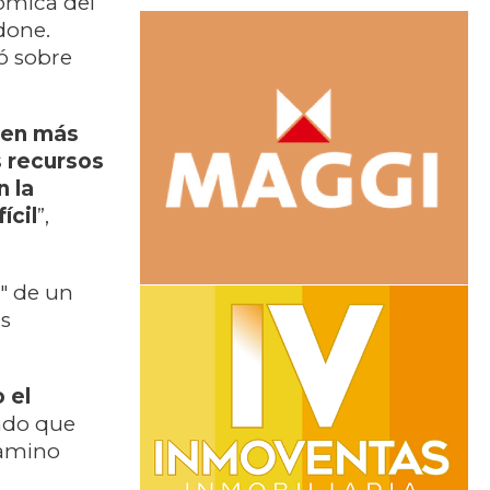
nómica del
done.
ó sobre
 en más
s recursos
n la
ícil
”,
" de un
as
 el
ando que
 camino