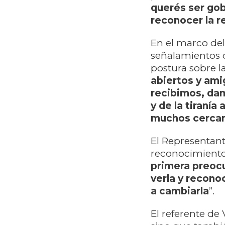
querés ser gobi
reconocer la r
En el marco del
señalamientos 
postura sobre la
abiertos y ami
recibimos, da
y de la tiranía
muchos cercan
El Representant
reconocimiento 
primera preocu
verla y recono
a cambiarla
”.
El referente de