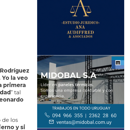
 Rodríguez
 Yo la veo
a primera
idad
” tal
eonardo
 de los
erno y si