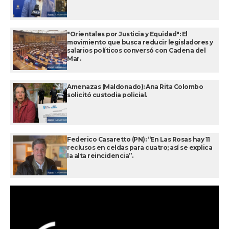
"Orientales por Justicia y Equidad": El
movimiento que busca reducir legisladores y
salarios políticos conversó con Cadena del
Mar.
Amenazas (Maldonado): Ana Rita Colombo
solicitó custodia policial.
Federico Casaretto (PN): “En Las Rosas hay 11
reclusos en celdas para cuatro; así se explica
la alta reincidencia”.