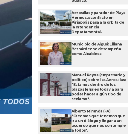
público.
Aerosillas y parador de Playa
Hermosa: conflicto en
Piriápolis pasa a la órbita de
la Intendencia
Departamental.
Municipio de Aiguá: Liliana
Bernárdez se desempeña
como Alcaldesa.
Manuel Reyna (empresario y
político) sobre las Aerosillas:
"Estamos dentro de los
plazos legales todavía para
poder hacer algún tipo de
reclamo".
Alberto Miranda (FA):
"Creemos que tenemos que
ir a un diálogo y llegar a un
acuerdo que nos contemple
a todos".