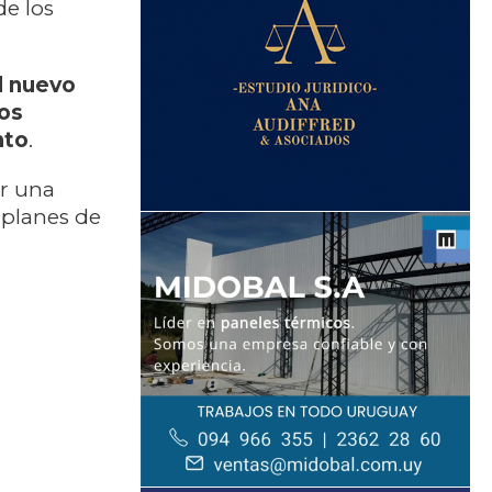
de los
l nuevo
los
nto
.
r una
 planes de