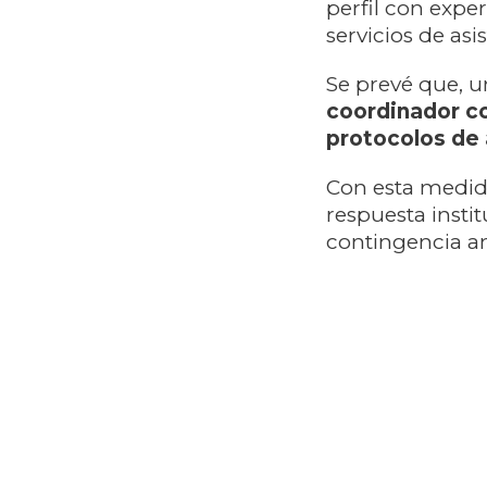
perfil con expe
servicios de asi
Se prevé que, u
coordinador co
protocolos de 
Con esta medid
respuesta insti
contingencia an