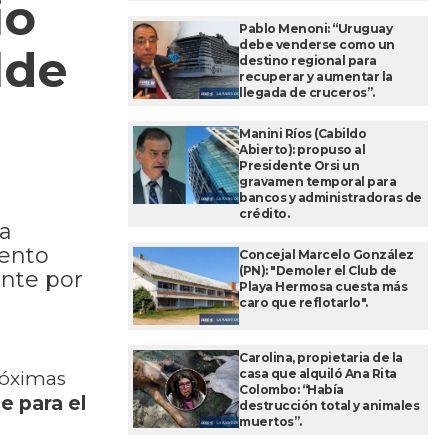
io
Pablo Menoni: “Uruguay
debe venderse como un
lde
destino regional para
recuperar y aumentar la
llegada de cruceros”.
Manini Ríos (Cabildo
Abierto): propuso al
Presidente Orsi un
gravamen temporal para
bancos y administradoras de
crédito.
La
mento
Concejal Marcelo González
(PN): "Demoler el Club de
ente por
Playa Hermosa cuesta más
caro que reflotarlo".
Carolina, propietaria de la
casa que alquiló Ana Rita
róximas
Colombo: “Había
e para el
destrucción total y animales
muertos”.