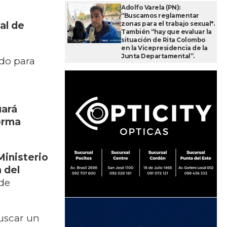
Adolfo Varela (PN):
“Buscamos reglamentar
zonas para el trabajo sexual".
al de
También “hay que evaluar la
situación de Rita Colombo
en la Vicepresidencia de la
Junta Departamental”.
ido para
uará
orma
Ministerio
n del
 de
uscar un