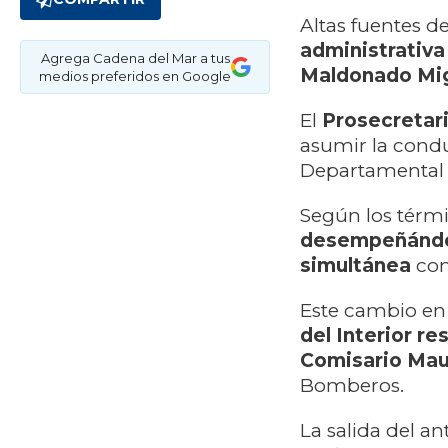
Altas fuentes d
administrativa
Agrega Cadena del Mar a tus
Maldonado Mig
medios preferidos en Google
El
Prosecretari
asumir la cond
Departamental
Según los térmi
desempeñándos
simultánea
con
Este cambio en
del Interior re
Comisario Mau
Bomberos.
La salida del a