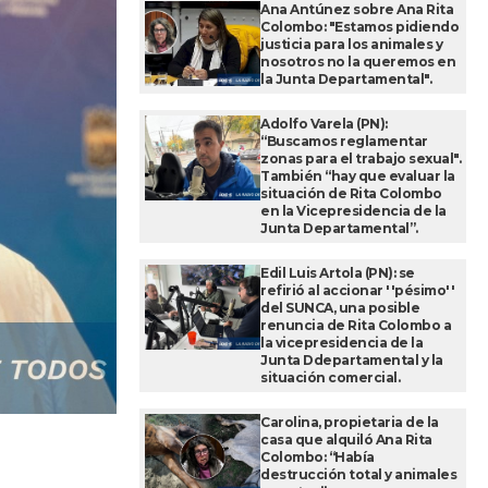
Ana Antúnez sobre Ana Rita
Colombo: "Estamos pidiendo
justicia para los animales y
nosotros no la queremos en
la Junta Departamental".
Adolfo Varela (PN):
“Buscamos reglamentar
zonas para el trabajo sexual".
También “hay que evaluar la
situación de Rita Colombo
en la Vicepresidencia de la
Junta Departamental”.
Edil Luis Artola (PN): se
refirió al accionar ''pésimo''
del SUNCA, una posible
renuncia de Rita Colombo a
la vicepresidencia de la
Junta Ddepartamental y la
situación comercial.
Carolina, propietaria de la
casa que alquiló Ana Rita
Colombo: “Había
destrucción total y animales