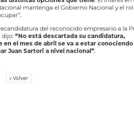
as distintas opciones que tiene
. El interés 
Nacional mantenga el Gobierno Nacional y el ro
ocupar”.
recandidatura del reconocido empresario a la P
 dijo:
“No está descartada su candidatura,
en el mes de abril se va a estar conociendo 
gar Juan Sartori a nivel nacional”
.
« Volver