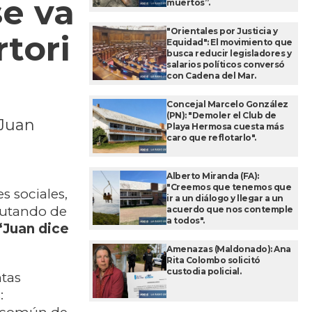
se va
muertos”.
"Orientales por Justicia y
rtori
Equidad": El movimiento que
busca reducir legisladores y
salarios políticos conversó
con Cadena del Mar.
Concejal Marcelo González
(PN): "Demoler el Club de
 Juan
Playa Hermosa cuesta más
caro que reflotarlo".
Alberto Miranda (FA):
"Creemos que tenemos que
s sociales,
ir a un diálogo y llegar a un
rutando de
acuerdo que nos contemple
a todos".
“Juan dice
Amenazas (Maldonado): Ana
Rita Colombo solicitó
custodia policial.
ntas
: