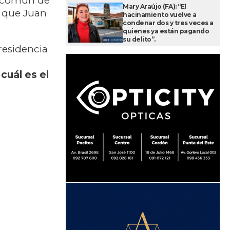
en común de
Mary Araújo (FA): “El
l que Juan
hacinamiento vuelve a
condenar dos y tres veces a
quienes ya están pagando
su delito”.
residencia
cuál es el