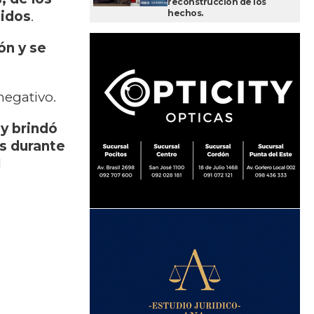
reconstrucción de los
hechos.
nidos
.
ón y se
negativo.
 y brindó
s durante
l