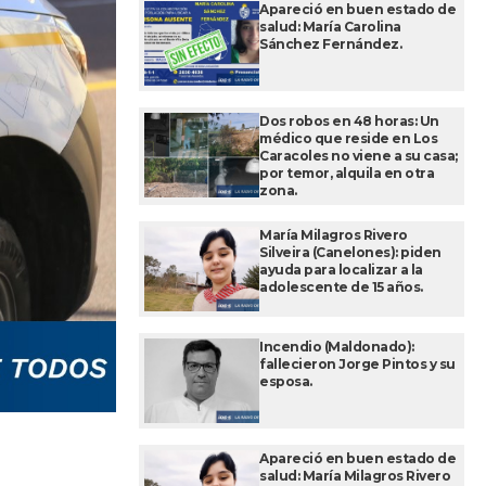
Apareció en buen estado de
salud: María Carolina
Sánchez Fernández.
Dos robos en 48 horas: Un
médico que reside en Los
Caracoles no viene a su casa;
por temor, alquila en otra
zona.
María Milagros Rivero
Silveira (Canelones): piden
ayuda para localizar a la
adolescente de 15 años.
Incendio (Maldonado):
fallecieron Jorge Pintos y su
esposa.
Apareció en buen estado de
salud: María Milagros Rivero