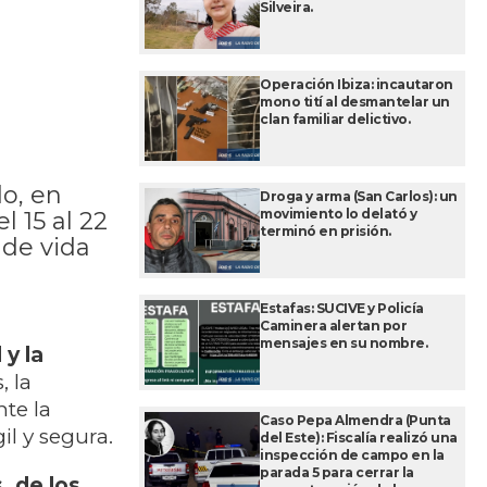
Silveira.
Operación Ibiza: incautaron
mono tití al desmantelar un
clan familiar delictivo.
o, en
Droga y arma (San Carlos): un
movimiento lo delató y
l 15 al 22
terminó en prisión.
 de vida
Estafas: SUCIVE y Policía
Caminera alertan por
mensajes en su nombre.
y la
, la
nte la
Caso Pepa Almendra (Punta
il y segura.
del Este): Fiscalía realizó una
inspección de campo en la
parada 5 para cerrar la
, de los