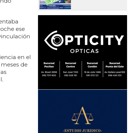
nando
tentaba
noche ese
vinculación
iencia en el
e meses de
das
l.