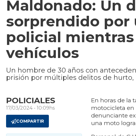
Maldonado: Un d
sorprendido por 
policial mientra
vehículos
Un hombre de 30 años con antecedent
prisión por múltiples delitos de hurto,
POLICIALES
En horas de la t
motocicleta en l
17/03/2024 - 10:09hs
denunciante ex
COMPARTIR
una moto logran