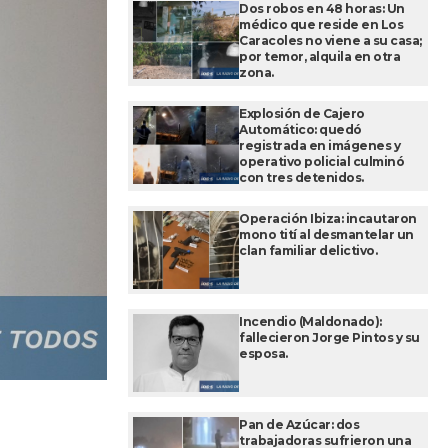
Dos robos en 48 horas: Un
médico que reside en Los
Caracoles no viene a su casa;
por temor, alquila en otra
zona.
Explosión de Cajero
Automático: quedó
registrada en imágenes y
operativo policial culminó
con tres detenidos.
Operación Ibiza: incautaron
mono tití al desmantelar un
clan familiar delictivo.
Incendio (Maldonado):
fallecieron Jorge Pintos y su
esposa.
Pan de Azúcar: dos
trabajadoras sufrieron una