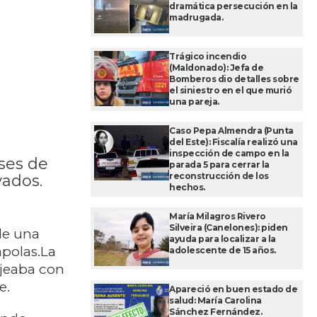
dramática persecución en la
madrugada.
Trágico incendio
(Maldonado): Jefa de
Bomberos dio detalles sobre
el siniestro en el que murió
una pareja.
Caso Pepa Almendra (Punta
del Este): Fiscalía realizó una
inspección de campo en la
ses de
parada 5 para cerrar la
reconstrucción de los
vados.
hechos.
María Milagros Rivero
Silveira (Canelones): piden
 de una
ayuda para localizar a la
apolas.La
adolescente de 15 años.
ejeaba con
e.
Apareció en buen estado de
salud: María Carolina
Sánchez Fernández.