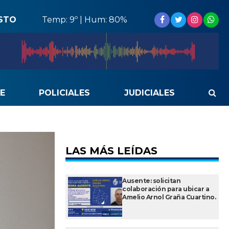
STO
Temp: 9º | Hum: 80%
E
POLICIALES
JUDICIALES
LAS MÁS LEÍDAS
Ausente: solicitan
colaboración para ubicar a
Amelio Arnol Graña Cuartino.