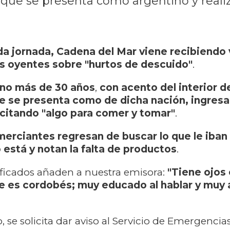
n que se presenta como argentino y reali
a jornada, Cadena del Mar viene recibiendo 
s oyentes sobre "hurtos de descuido"
.
no más de 30 años
,
con acento del interior d
e se presenta como de dicha nación, ingresa
citando "algo para comer y tomar"
.
erciantes regresan de buscar lo que le iban a
 está y notan la falta de productos
.
icados añaden a nuestra emisora:
"Tiene ojos 
es cordobés; muy educado al hablar y muy á
, se solicita dar aviso al Servicio de Emergencias