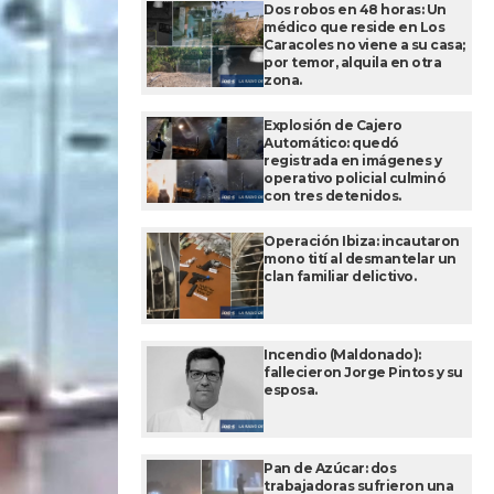
Dos robos en 48 horas: Un
médico que reside en Los
Caracoles no viene a su casa;
por temor, alquila en otra
zona.
Explosión de Cajero
Automático: quedó
registrada en imágenes y
operativo policial culminó
con tres detenidos.
Operación Ibiza: incautaron
mono tití al desmantelar un
clan familiar delictivo.
Incendio (Maldonado):
fallecieron Jorge Pintos y su
esposa.
Pan de Azúcar: dos
trabajadoras sufrieron una