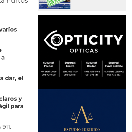
za hurtos
varios
e
 a
 dar, el
claros y
gil para
 911.