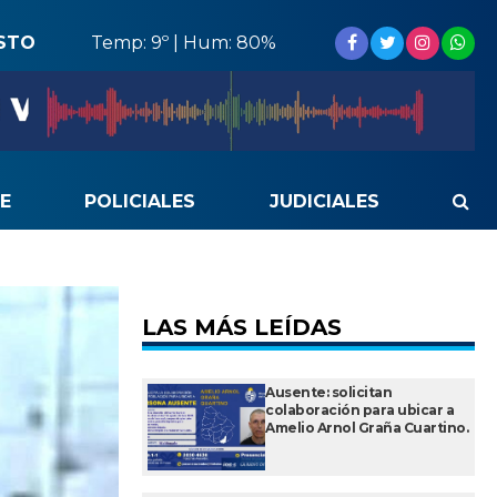
STO
Temp: 9º | Hum: 80%
E
POLICIALES
JUDICIALES
LAS MÁS LEÍDAS
Ausente: solicitan
colaboración para ubicar a
Amelio Arnol Graña Cuartino.