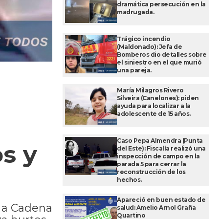
dramática persecución en la
madrugada.
Trágico incendio
(Maldonado): Jefa de
Bomberos dio detalles sobre
el siniestro en el que murió
una pareja.
María Milagros Rivero
Silveira (Canelones): piden
ayuda para localizar a la
adolescente de 15 años.
Caso Pepa Almendra (Punta
s y
del Este): Fiscalía realizó una
inspección de campo en la
parada 5 para cerrar la
reconstrucción de los
hechos.
Apareció en buen estado de
r a Cadena
salud: Amelio Arnol Graña
Quartino