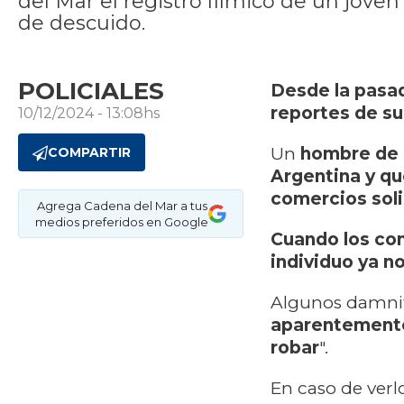
del Mar el registro fílmico de un jove
de descuido.
POLICIALES
Desde la pasad
reportes de su
10/12/2024 - 13:08hs
Un
hombre de 
COMPARTIR
Argentina
y qu
comercios soli
Agrega Cadena del Mar a tus
medios preferidos en Google
Cuando los com
individuo ya no
Algunos damnif
aparentemente 
robar
".
En caso de verlo