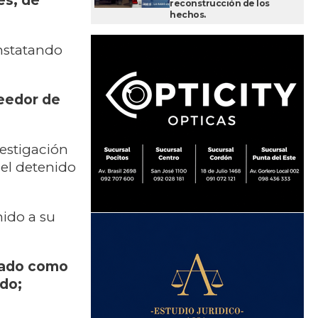
es, de
reconstrucción de los
hechos.
onstatando
eedor de
vestigación
 el detenido
nido a su
nado como
do;