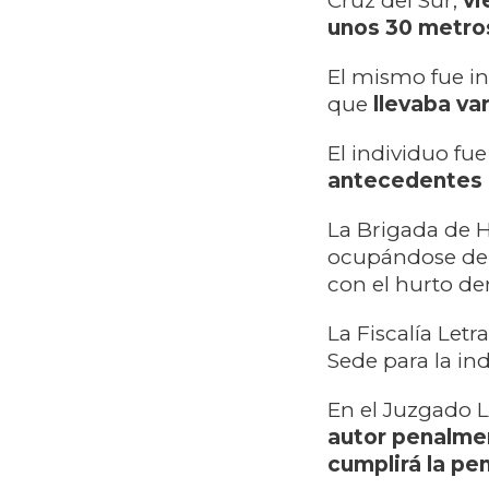
Cruz del Sur,
vi
unos 30 metr
El mismo fue in
que
llevaba va
El individuo fu
antecedentes 
La Brigada de H
ocupándose de r
con el hurto d
La Fiscalía Let
Sede para la in
En el Juzgado 
autor penalmen
cumplirá la pe