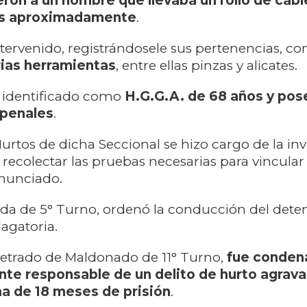
eron a un hombre que llevaba un rollo de cabl
os aproximadamente
.
tervenido, registrándosele sus pertenencias, c
rias herramientas
, entre ellas pinzas y alicates.
e identificado como
H.G.G.A. de 68 años y pos
penales
.
urtos de dicha Seccional se hizo cargo de la in
ecolectar las pruebas necesarias para vincular
enunciado.
rada de 5° Turno, ordenó la conducción del dete
dagatoria.
Letrado de Maldonado de 11° Turno,
fue conde
te responsable de un delito de hurto agrava
na de 18 meses de prisión
.