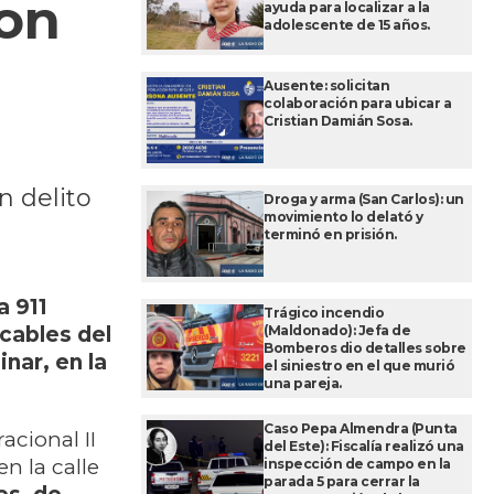
con
ayuda para localizar a la
adolescente de 15 años.
Ausente: solicitan
colaboración para ubicar a
Cristian Damián Sosa.
n delito
Droga y arma (San Carlos): un
movimiento lo delató y
terminó en prisión.
a 911
Trágico incendio
(Maldonado): Jefa de
cables del
Bomberos dio detalles sobre
inar, en la
el siniestro en el que murió
una pareja.
Caso Pepa Almendra (Punta
acional II
del Este): Fiscalía realizó una
n la calle
inspección de campo en la
parada 5 para cerrar la