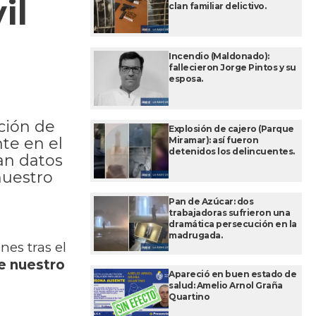
il
clan familiar delictivo.
Incendio (Maldonado):
fallecieron Jorge Pintos y su
esposa.
cción de
Explosión de cajero (Parque
nte en el
Miramar): así fueron
detenidos los delincuentes.
an datos
nuestro
Pan de Azúcar: dos
trabajadoras sufrieron una
dramática persecución en la
madrugada.
nes tras el
e nuestro
Apareció en buen estado de
salud: Amelio Arnol Graña
Quartino