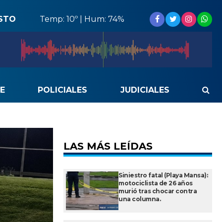
STO
Temp: 10º | Hum: 74%
E
POLICIALES
JUDICIALES
LAS MÁS LEÍDAS
Siniestro fatal (Playa Mansa):
motociclista de 26 años
murió tras chocar contra
una columna.