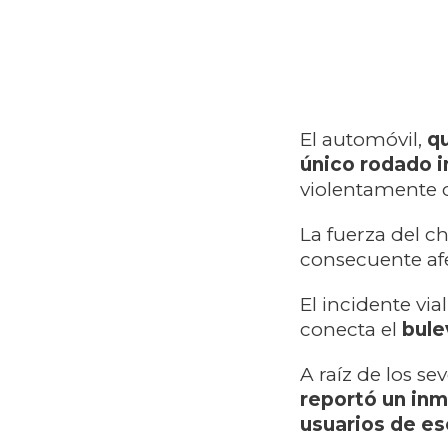
El automóvil,
qu
único rodado i
violentamente c
La fuerza del c
consecuente afe
El incidente vi
conecta el
bule
A raíz de los se
reportó un inm
usuarios de es