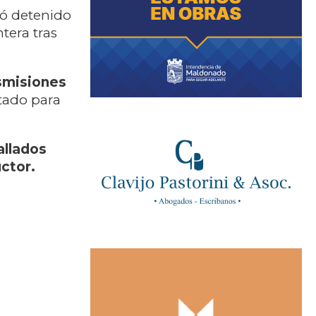
dó detenido
tera tras
asmisiones
tado para
allados
uctor.