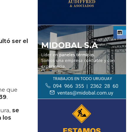
ltó ser el
lme que
 39
.
ura,
se
 los