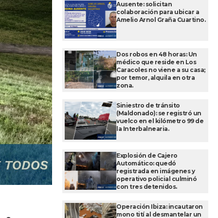
Ausente: solicitan
colaboración para ubicar a
Amelio Arnol Graña Cuartino.
Dos robos en 48 horas: Un
médico que reside en Los
Caracoles no viene a su casa;
por temor, alquila en otra
zona.
Siniestro de tránsito
(Maldonado): se registró un
vuelco en el kilómetro 99 de
la Interbalnearia.
Explosión de Cajero
Automático: quedó
registrada en imágenes y
operativo policial culminó
con tres detenidos.
Operación Ibiza: incautaron
mono tití al desmantelar un