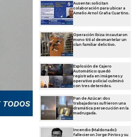
Ausente: solicitan
colaboración para ubicar a
Amelio Arnol Graña Cuartino.
Operación Ibiza: incautaron
mono tití al desmantelar un
clan familiar delictivo.
Explosión de Cajero
Automático: quedó
registrada en imágenes y
operativo policial culminó
con tres detenidos.
Pan de Azúcar: dos
trabajadoras sufrieron una
dramática persecución en la
madrugada.
Incendio (Maldonado):
fallecieron Jorge Pintos y su