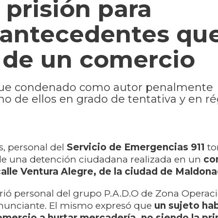
prisión para
 antecedentes qu
 de un comercio
s, fue condenado como autor penalmente
no de ellos en grado de tentativa y en 
s, personal del
Servicio de Emergencias 911
t
e una detención ciudadana realizada en un
co
calle Ventura Alegre, de la ciudad de Maldon
rió personal del grupo P.A.D.O de Zona Operacio
denunciante. El mismo expresó que
un sujeto ha
omercio a hurtar mercadería, no siendo la pr