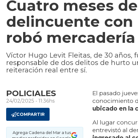
Cuatro meses de 
delincuente con
robó mercadería
Víctor Hugo Levit Fleitas, de 30 año
responsable de dos delitos de hurto u
reiteración real entre sí.
POLICIALES
El pasado jueve
conocimiento d
24/02/2025 - 11:36hs
ubicado en la 
COMPARTIR
Al lugar concur
entrevistó al 
Agrega Cadena del Mar a tus
ingresado al c