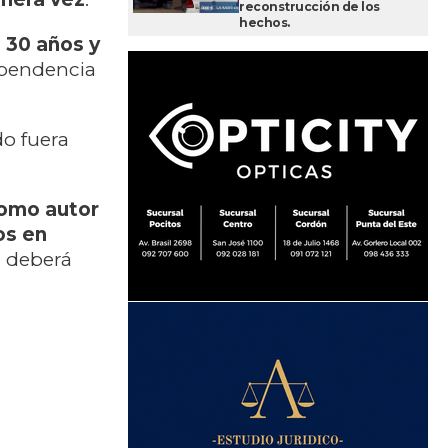
reconstrucción de los
hechos.
e 30 años y
ependencia
do fuera
omo autor
os en
; deberá