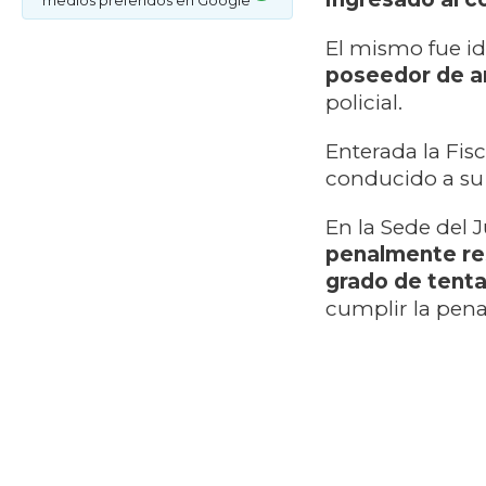
medios preferidos en Google
El mismo fue i
poseedor de 
policial.
Enterada la Fis
conducido a su 
En la Sede del 
penalmente res
grado de tenta
cumplir la pen