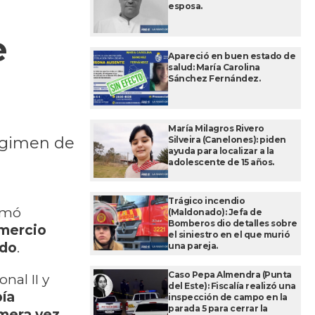
esposa.
e
Apareció en buen estado de
salud: María Carolina
Sánchez Fernández.
María Milagros Rivero
régimen de
Silveira (Canelones): piden
ayuda para localizar a la
adolescente de 15 años.
Trágico incendio
omó
(Maldonado): Jefa de
Bomberos dio detalles sobre
mercio
el siniestro en el que murió
ado
.
una pareja.
Caso Pepa Almendra (Punta
nal II y
del Este): Fiscalía realizó una
bía
inspección de campo en la
parada 5 para cerrar la
imera vez
.