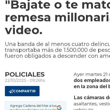
"Bajate o te mato
remesa millonari
video.
Una banda de al menos cuatro delinc
transportaba más de 1.500.000 de peso
fueron obligados a descender con ame
POLICIALES
Ayer martes 21 
dos empleados
22/10/2025 - 09:26hs
en la zona del
COMPARTIR
Las cámaras d
asaltantes, ves
Agrega Cadena del Mar a tus
vehículo.