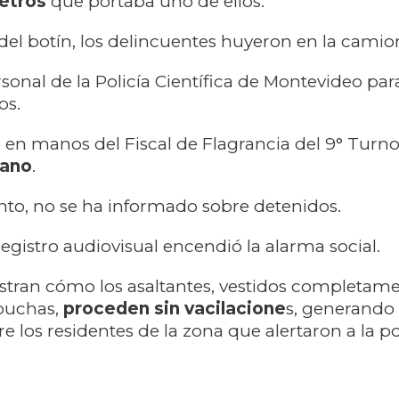
metros
que portaba uno de ellos.
 del botín, los delincuentes huyeron en la cami
ersonal de la Policía Científica de Montevideo para
os.
en manos del Fiscal de Flagrancia del 9° Turn
ano
.
to, no se ha informado sobre detenidos.
registro audiovisual encendió la alarma social.
stran cómo los asaltantes, vestidos completam
puchas,
proceden sin vacilacione
s, generando
 los residentes de la zona que alertaron a la pol