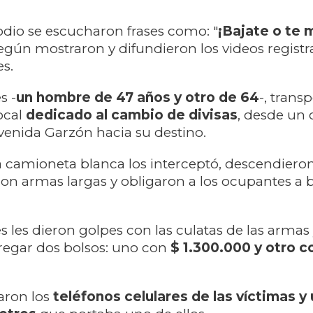
odio se escucharon frases como: "
¡Bajate o te 
según mostraron y difundieron los videos regist
es.
s -
un hombre de 47 años y otro de 64
-, trans
ocal
dedicado al cambio de divisas
, desde un
venida Garzón hacia su destino.
a camioneta blanca los interceptó, descendiero
con armas largas y obligaron a los ocupantes a b
 les dieron golpes con las culatas de las armas 
regar dos bolsos: uno con
$ 1.300.000 y otro c
aron los
teléfonos celulares de las víctimas y 