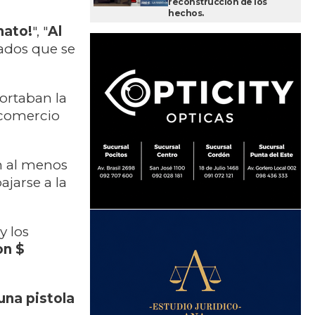
reconstrucción de los
hechos.
mato!
", "
Al
rados que se
portaban la
 comercio
n al menos
ajarse a la
y los
on $
una pistola