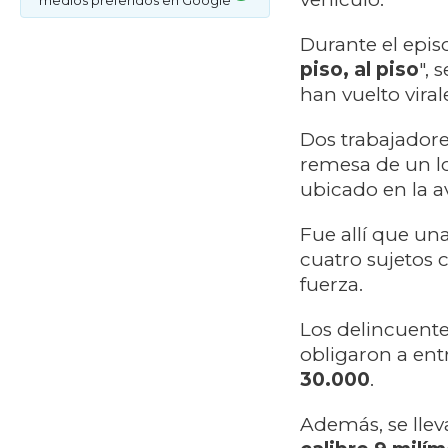
medios preferidos en Google
Durante el epis
piso, al piso
", 
han vuelto viral
Dos trabajadore
remesa de un l
ubicado en la a
Fue allí que un
cuatro sujetos 
fuerza.
Los delincuentes
obligaron a ent
30.000
.
Además, se llev