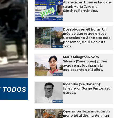
Apareció en buen estado de
salud: María Carolina
Sánchez Fernández.
Dos robos en 48 horas: Un
médico que reside en Los
Caracoles no viene a su casa;
por temor, alquila en otra
zona.
María Milagros Rivero
Silveira (Canelones): piden
ayuda para localizar a la
adolescente de 15 años.
Incendio (Maldonado):
fallecieron Jorge Pintos y su
esposa.
Operación Ibiza: incautaron
mono tití al desmantelar un