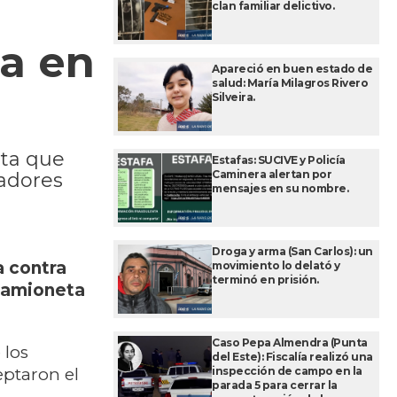
clan familiar delictivo.
da en
Apareció en buen estado de
salud: María Milagros Rivero
Silveira.
ta que
Estafas: SUCIVE y Policía
Caminera alertan por
jadores
mensajes en su nombre.
Droga y arma (San Carlos): un
a contra
movimiento lo delató y
terminó en prisión.
camioneta
Caso Pepa Almendra (Punta
 los
del Este): Fiscalía realizó una
inspección de campo en la
eptaron el
parada 5 para cerrar la