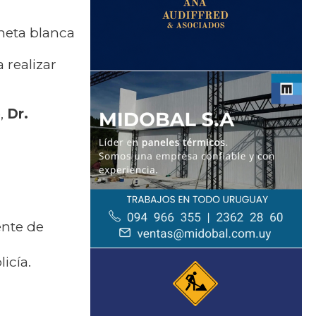
oneta blanca
 realizar
o,
Dr.
ente de
icía.