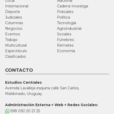
Local
Nacional
Internacional
Cadena Investiga
Deporte
Policiales
Judiciales
Política
Columnas
Tecnología
Negocios
Agroindustrial
Eventos
Sociales
Trabajo
Fúnebres
Multicultural
Remates
Espectáculo
Economía
Clasificados
CONTACTO
Estudios Centrales
Avenida Lavalleja esquina calle San Carlos,
Maldonado, Uruguay.
Administración Externa + Web + Redes Sociales:
598 092 20 21 25