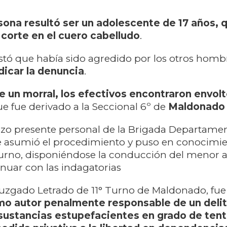
sona resultó ser un adolescente de 17 años, 
corte en el cuero cabelludo
.
stó que había sido agredido por los otros homb
adicar la denuncia
.
de un morral, los efectivos encontraron envol
que fue derivado a la Seccional 6º de
Maldonado
hizo presente personal de la Brigada Departame
e asumió el procedimiento y puso en conocimie
Turno, disponiéndose la conducción del menor 
inuar con las indagatorias
Juzgado Letrado de 11° Turno de Maldonado, fue
o autor penalmente responsable de un deli
sustancias estupefacientes en grado de tent