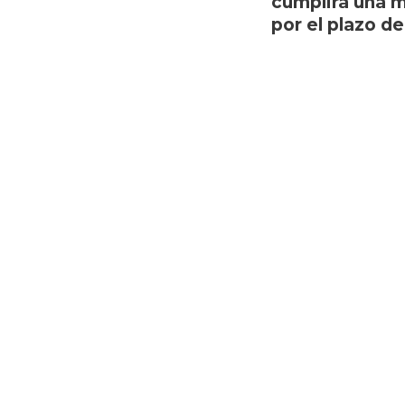
cumplirá una m
por el plazo d