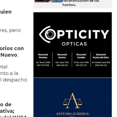
reconstrucción de los
hechos.
quien
res, pero
torios con
 Nuevo
.
ntal
nto a la
al despacho
to de
ativa;