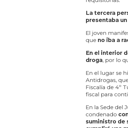
requisitorias.
La tercera per
presentaba un 
El joven manife
que
no iba a r
En el interior 
droga
, por lo 
En el lugar se 
Antidrogas, qu
Fiscalía de 4º 
fiscal para cont
En la Sede del 
condenado
com
suministro de 