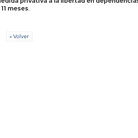
edida privativa a la libertad en dependencia
e 11 meses
.
« Volver