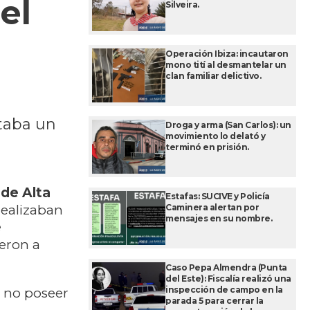
el
Silveira.
Operación Ibiza: incautaron
mono tití al desmantelar un
clan familiar delictivo.
ntaba un
Droga y arma (San Carlos): un
movimiento lo delató y
terminó en prisión.
de Alta
Estafas: SUCIVE y Policía
Caminera alertan por
realizaban
mensajes en su nombre.
e
ieron a
Caso Pepa Almendra (Punta
del Este): Fiscalía realizó una
inspección de campo en la
s no poseer
parada 5 para cerrar la