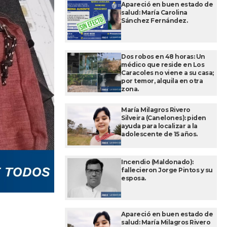
Apareció en buen estado de
salud: María Carolina
Sánchez Fernández.
Dos robos en 48 horas: Un
médico que reside en Los
Caracoles no viene a su casa;
por temor, alquila en otra
zona.
María Milagros Rivero
Silveira (Canelones): piden
ayuda para localizar a la
adolescente de 15 años.
Incendio (Maldonado):
fallecieron Jorge Pintos y su
esposa.
Apareció en buen estado de
salud: María Milagros Rivero