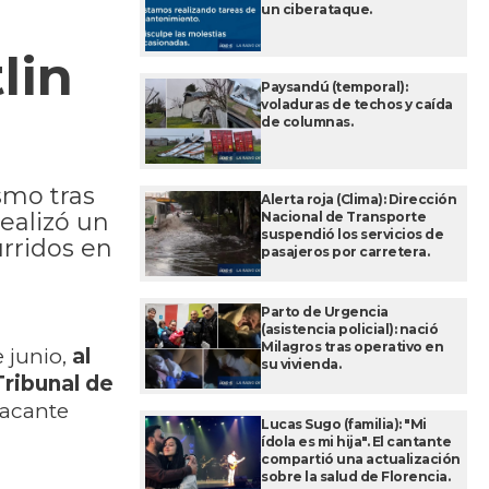
un ciberataque.
lin
Paysandú (temporal):
voladuras de techos y caída
de columnas.
smo tras
Alerta roja (Clima): Dirección
realizó un
Nacional de Transporte
suspendió los servicios de
urridos en
pasajeros por carretera.
Parto de Urgencia
(asistencia policial): nació
Milagros tras operativo en
 junio,
al
su vivienda.
ribunal de
vacante
Lucas Sugo (familia): "Mi
ídola es mi hija". El cantante
compartió una actualización
sobre la salud de Florencia.