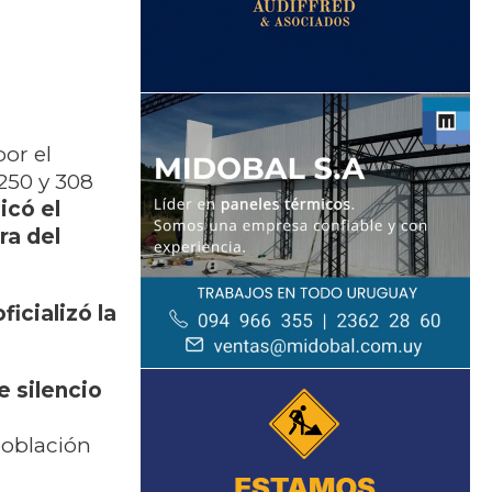
por el
250 y 308
icó el
ra del
icializó la
e silencio
población