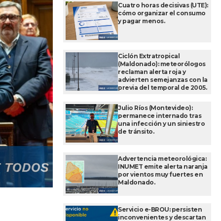
Cuatro horas decisivas (UTE):
cómo organizar el consumo
y pagar menos.
Ciclón Extratropical
(Maldonado): meteorólogos
reclaman alerta roja y
advierten semejanzas con la
previa del temporal de 2005.
Julio Ríos (Montevideo):
permanece internado tras
una infección y un siniestro
de tránsito.
Advertencia meteorológica:
INUMET emite alerta naranja
por vientos muy fuertes en
Maldonado.
Servicio e-BROU: persisten
inconvenientes y descartan