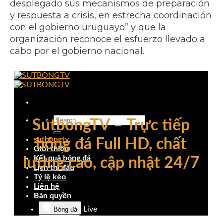
desplegado sus mecanismos de preparación
y respuesta a crisis, en estrecha coordinación
con el gobierno uruguayo” y que la
organización reconoce el esfuerzo llevado a
cabo por el gobierno nacional.