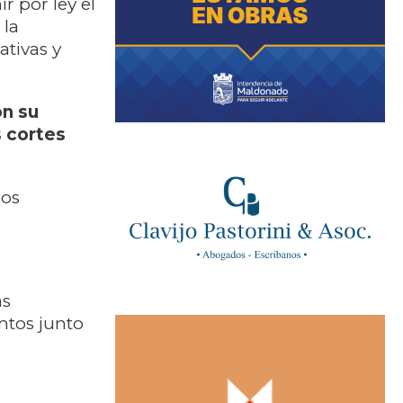
nir por ley el
 la
ativas y
on su
s cortes
los
as
ntos junto