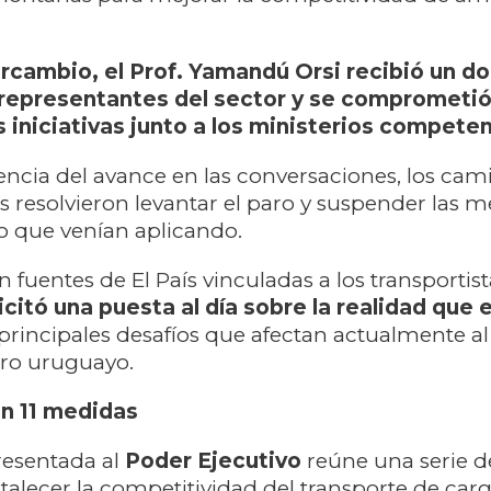
ercambio, el Prof. Yamandú Orsi recibió un 
representantes del sector y se comprometió
s iniciativas junto a los ministerios compete
cia del avance en las conversaciones, los cam
resolvieron levantar el paro y suspender las 
o que venían aplicando.
fuentes de El País vinculadas a los transportista
citó una puesta al día sobre la realidad que 
 principales desafíos que afectan actualmente al
gro uruguayo.
n 11 medidas
resentada al
Poder Ejecutivo
reúne una serie d
rtalecer la competitividad del transporte de carg