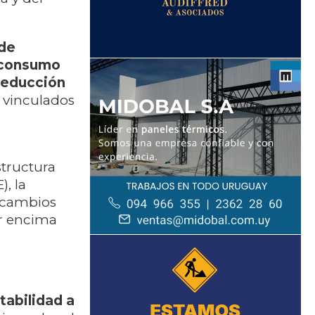
 de
l consumo
deducción
 vinculados
structura
, la
 cambios
or encima
tabilidad a