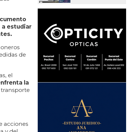
documento
 a estudiar
ntes.
ioneros
medidas de
s, el
enfrenta la
 transporte
e acciones
a y del