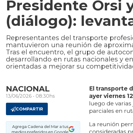
Presidente Orsi
(diálogo): levant
Representantes del transporte profesi
mantuvieron una reunión de aproxima
Tras el encuentro, el grupo de autoc
desarrollando en rutas nacionales y e
orientadas a mejorar su competitivida
NACIONAL
El transporte 
ayer viernes 1
13/06/2026 - 08:30hs
luego de varias
COMPARTIR
parciales en rut
La reunión perm
Agrega Cadena del Mar a tus
consideradas pr
medios preferidos en Google