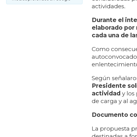
actividades.
Durante el int
elaborado por 
cada una de la
Como consecuen
autoconvocados 
enlentecimient
Según señalaron 
Presidente soli
actividad
y los
de carga y al a
Documento co
La propuesta p
destinadas a fo