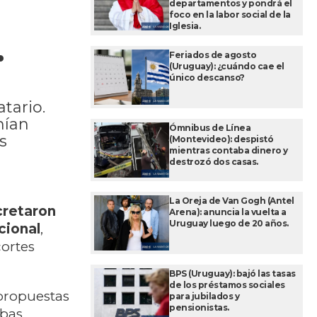
departamentos y pondrá el
foco en la labor social de la
Iglesia.
.
Feriados de agosto
(Uruguay): ¿cuándo cae el
único descanso?
tario.
nían
Ómnibus de Línea
s
(Montevideo): despistó
mientras contaba dinero y
destrozó dos casas.
La Oreja de Van Gogh (Antel
cretaron
Arena): anuncia la vuelta a
Uruguay luego de 20 años.
cional
,
cortes
BPS (Uruguay): bajó las tasas
de los préstamos sociales
propuestas
para jubilados y
pensionistas.
mbas