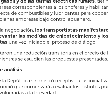
 gasoil y de las tarifas eléctricas rurales
, defi
areas correspondientes a los choferes y habilitar
ecta de combustibles y lubricantes para cooper
ianas empresas bajo control aduanero.
la negociación,
los transportistas manifestar
levantar las medidas de enlentecimiento y lo
utas
una vez iniciado el proceso de diálogo.
taron una reducción transitoria en el precio de 
entras se estudian las propuestas presentadas.
 análisis
 la República se mostró receptivo a las iniciativ
unció que comenzará a evaluar los distintos pu
nvolucradas a la brevedad.