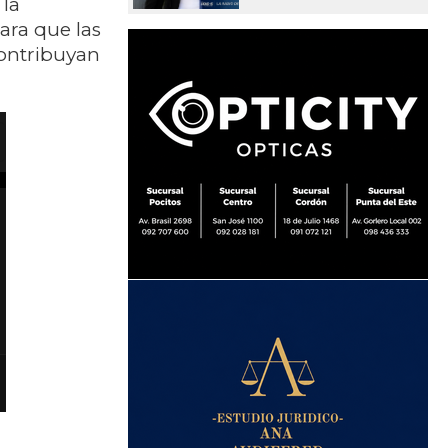
 la
ara que las
contribuyan