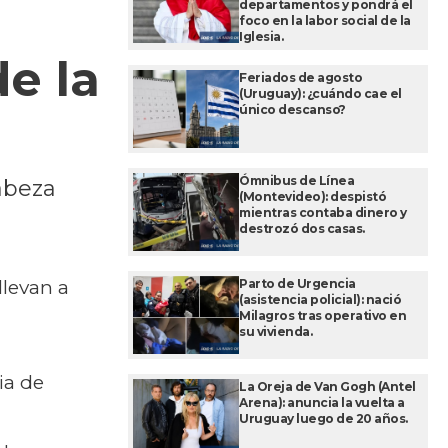
departamentos y pondrá el
foco en la labor social de la
Iglesia.
e la
Feriados de agosto
(Uruguay): ¿cuándo cae el
único descanso?
Ómnibus de Línea
cabeza
(Montevideo): despistó
mientras contaba dinero y
destrozó dos casas.
llevan a
Parto de Urgencia
(asistencia policial): nació
Milagros tras operativo en
su vivienda.
ia de
La Oreja de Van Gogh (Antel
Arena): anuncia la vuelta a
Uruguay luego de 20 años.