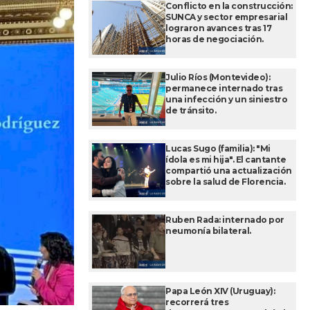
Conflicto en la construcción:
SUNCA y sector empresarial
lograron avances tras 17
horas de negociación.
Julio Ríos (Montevideo):
permanece internado tras
una infección y un siniestro
de tránsito.
Lucas Sugo (familia): "Mi
ídola es mi hija". El cantante
compartió una actualización
sobre la salud de Florencia.
Ruben Rada: internado por
neumonía bilateral.
Papa León XIV (Uruguay):
recorrerá tres