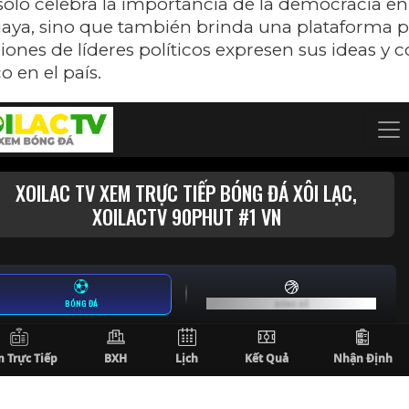
solo celebra la importancia de la democracia en
aya, sino que también brinda una plataforma p
ones de líderes políticos expresen sus ideas y 
o en el país.