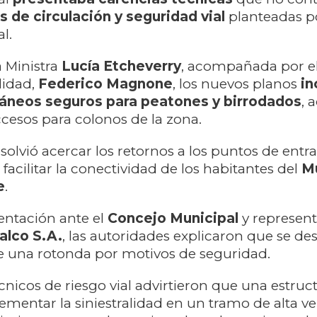
 de circulación y seguridad vial
planteadas po
l.
a Ministra
Lucía Etcheverry
, acompañada por el
lidad,
Federico Magnone
, los nuevos planos
in
ráneos seguros para peatones y birrodados
, 
ccesos para colonos de la zona.
solvió acercar los retornos a los puntos de entra
facilitar la conectividad de los habitantes del
Mu
e
.
entación ante el
Concejo Municipal
y represent
alco S.A.
, las autoridades explicaron que se des
e una rotonda por motivos de seguridad.
cnicos de riesgo vial advirtieron que una estruc
rementar la siniestralidad en un tramo de alta ve