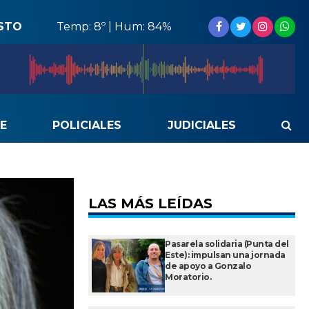
STO
Temp: 8º | Hum: 84%
E
POLICIALES
JUDICIALES
LAS MÁS LEÍDAS
Pasarela solidaria (Punta del
Este): impulsan una jornada
de apoyo a Gonzalo
Moratorio.