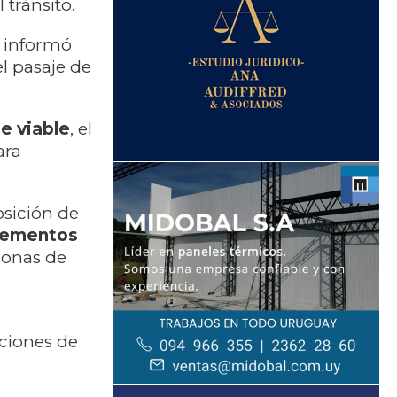
 tránsito.
l informó
el pasaje de
e viable
, el
ara
osición de
elementos
zonas de
aciones de