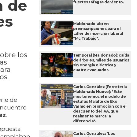
a de
fuertes ráfagas de viento.
es
Maldonado: abren
preinscripciones para el
taller de inserción laboral
"Mc Trabajo".
obre los
Temporal (Maldonado): caída
de árboles, miles de usuarios
vas
sin energía eléctrica y
para
cuatro evacuados.
os.
Carlos González (Ferretería
Maldonado Nuevo): "Este
mes tenemos el modelo de
erie de
estufas Malalte de Eko
Varmo en promoción con el
encuentro
descuento del IVA, que
ez
.
realmente marca la
diferencia".
ropuesta
Carlos González: "Los
templaban