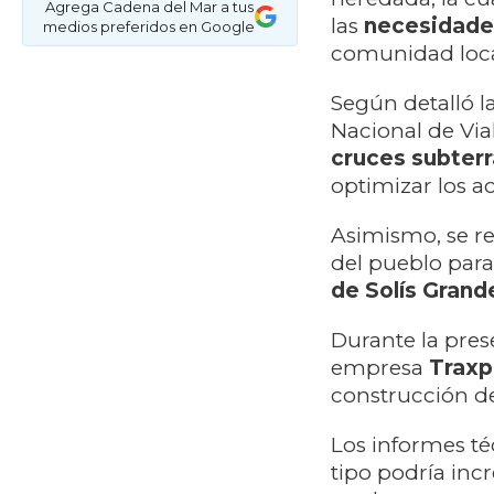
Agrega Cadena del Mar a tus
las
necesidades
medios preferidos en Google
comunidad loca
Según detalló l
Nacional de Via
cruces subter
optimizar los a
Asimismo, se re
del pueblo para 
de Solís Grand
Durante la pres
empresa
Traxp
construcción d
Los informes té
tipo podría inc