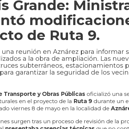
ís Grande: Ministr
entó modificacion
cto de Ruta 9.
 una reunión en Aznárez para informar s
lizados a la obra de ampliación. Las nue
 cruces subterráneos, estacionamientos 
ara garantizar la seguridad de los vecin
e Transporte y Obras Públicas
oficializó una s
urales en el proyecto de la
Ruta 9
durante un 
sado viernes 8 de mayo en la localidad de
Aznár
nes surgen tras un proceso de revisión de la p
al
presentaba carencias técnicas
que no con