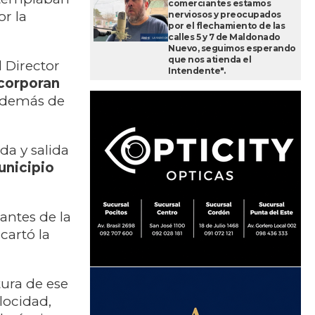
comerciantes estamos
r la
nerviosos y preocupados
por el flechamiento de las
calles 5 y 7 de Maldonado
Nuevo, seguimos esperando
que nos atienda el
 Director
Intendente".
corporan
además de
da y salida
nicipio
antes de la
cartó la
tura de ese
locidad,