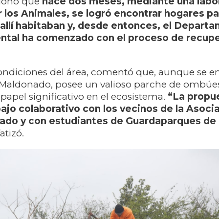
cionó que
hace dos meses, mediante una labo
 los Animales, se logró encontrar hogares p
 allí habitaban y, desde entonces, el Depart
ntal ha comenzado con el proceso de recupe
condiciones del área, comentó que, aunque se e
o Maldonado, posee un valioso parche de ombúe
pel significativo en el ecosistema.
“La propu
bajo colaborativo con los vecinos de la Asoci
ado y con estudiantes de Guardaparques de
fatizó.