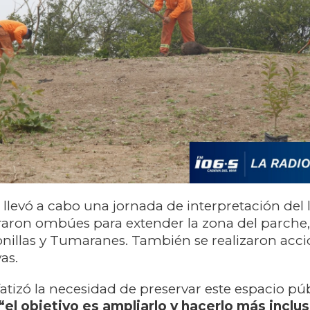
e llevó a cabo una jornada de interpretación del 
raron ombúes para extender la zona del parche
nillas y Tumaranes. También se realizaron acc
as.
atizó la necesidad de preservar este espacio púb
“el objetivo es ampliarlo y hacerlo más inclus