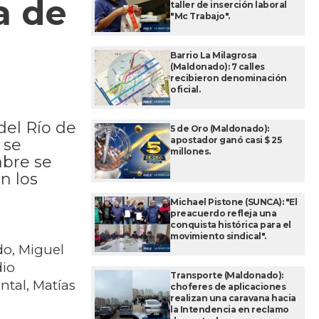
a de
taller de inserción laboral
"Mc Trabajo".
Barrio La Milagrosa
(Maldonado): 7 calles
recibieron denominación
oficial.
del Río de
5 de Oro (Maldonado):
apostador ganó casi $ 25
 se
millones.
mbre se
n los
Michael Pistone (SUNCA): "El
preacuerdo refleja una
conquista histórica para el
movimiento sindical".
do, Miguel
dio
Transporte (Maldonado):
ntal, Matías
choferes de aplicaciones
realizan una caravana hacia
la Intendencia en reclamo