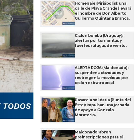
Homenaje (Piriápolis): una
calle de Playa Grande llevará
el nombre de Don Alberto
Guillermo Quintana Branca.
Ciclón bomba (Uruguay):
alertan por tormentas y
fuertes ráfagas de viento.
ALERTA ROJA (Maldonado):
suspenden actividades y
restringen la movilidad por
ciclón extratropical
Pasarela solidaria (Punta del
Este): impulsan una jornada
de apoyo a Gonzalo
Moratorio.
Maldonado: abren
preinscripciones para el