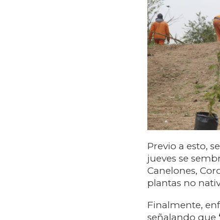
Previo a esto, s
jueves se semb
Canelones, Coro
plantas no nativ
Finalmente, enf
señalando que