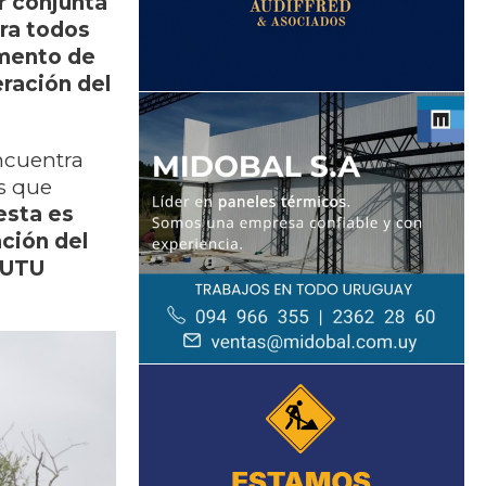
r conjunta
ara todos
amento de
ración del
ncuentra
s que
esta es
ación del
 UTU