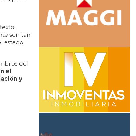
texto,
te son tan
el estado
embros del
n el
lación y