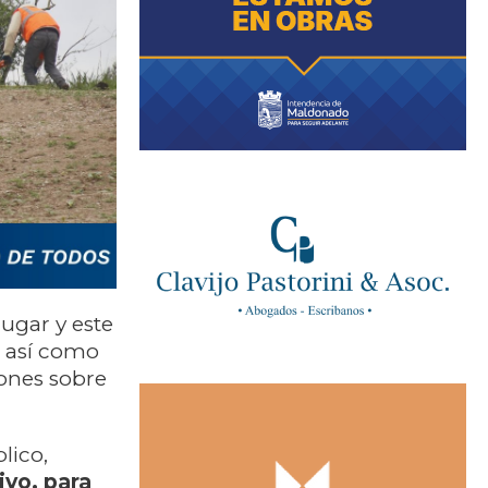
lugar y este
, así como
iones sobre
lico,
ivo, para