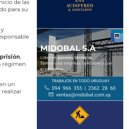
nicio de las
ado para su
 y
esponsable
prisión
,
n régimen
 en un
 realizar