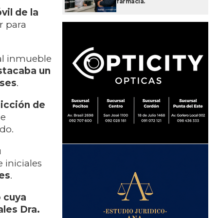
farmacia.
il de la
r para
al inmueble
stacaba un
nses
.
dicción de
se
do.
u
 iniciales
les
.
o cuya
ales Dra.