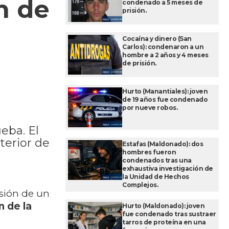
n de
condenado a 5 meses de
prisión.
Cocaína y dinero (San
Carlos): condenaron a un
hombre a 2 años y 4 meses
de prisión.
Hurto (Manantiales): joven
de 19 años fue condenado
por nueve robos.
eba. El
terior de
Estafas (Maldonado): dos
hombres fueron
condenados tras una
exhaustiva investigación de
la Unidad de Hechos
Complejos.
isión de un
n de la
Hurto (Maldonado): joven
fue condenado tras sustraer
tarros de proteína en una