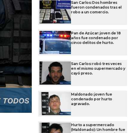
San Carlos: Dos hombres
fueron condenados tras el
robo a un comercio.
Pan de Azúcar: joven de 18
años fue condenado por
cinco delitos de hurto.
San Carlos: robó tres veces
en el mismo supermercado y
cayó preso.
Maldonado: joven fue
condenado por hurto
agravado.
Hurto a supermercado
(Maldonado): Un hombre fue