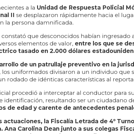
necientes a la
Unidad de Respuesta Policial Móv
al II
se desplazaron rápidamente hacia el luga
on la persona damnificada.
 constató que desconocidos habían ingresado 
iversos elementos de valor,
entre los que se de
ctrico tasado en 2.000 dólares estadounide
rrollo de un patrullaje preventivo en la juris
, los uniformados divisaron a un individuo que 
n rodado de idénticas características al reporta
icial procedió a interceptar al conductor para s
 identificación, resultando ser un ciudadano de
años de edad y carente de antecedentes pena
s actuaciones, la Fiscalía Letrada de 4° Turn
ra. Ana Carolina Dean junto a sus colegas Fisc