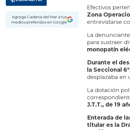
Efectivos perte
Zona Operacion
Agrega Cadena del Mar a tus
entrevistarse c
medios preferidos en Google
La denunciante
para sustraer d
monopatín elé
Durante el desa
la Seccional 6°
desplazaba en u
La dotación pol
correspondiente
J.T.T., de 19 
Enterada de la
titular es la D