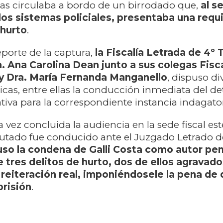
as circulaba a bordo de un birrodado que,
al se
 los sistemas policiales, presentaba una requi
 hurto
.
reporte de la captura,
la Fiscalía Letrada de 4º 
ra. Ana Carolina Dean junto a sus colegas Fisc
 y Dra. María Fernanda Manganello
, dispuso di
nicas, entre ellas la conducción inmediata del de
tiva para la correspondiente instancia indagator
 vez concluida la audiencia en la sede fiscal est
putado fue conducido ante el Juzgado Letrado d
uso la condena de Galli Costa como autor pe
 tres delitos de hurto, dos de ellos agravado
reiteración real, imponiéndosele la pena de
prisión
.