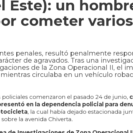
l Este): un hombr
or cometer varios
ntes penales, resultó penalmente respo
carácter de agravados. Tras una investiga
igaciones de la Zona Operacional II, el i
 mientras circulaba en un vehículo robad
 policiales comenzaron el pasado 24 de junio,
c
resentó en la dependencia policial para denu
tocicleta
, la cual había dejado estacionada ju
 sobre la avenida Chiverta.
ea de Investigaciones de Zona Operacional I