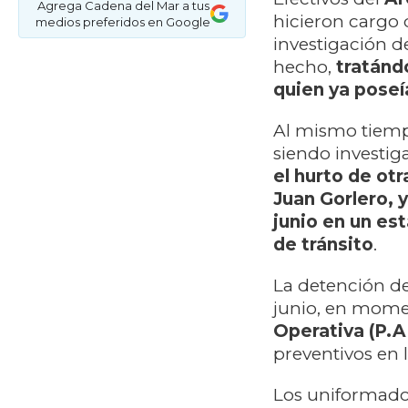
Agrega Cadena del Mar a tus
hicieron cargo
medios preferidos en Google
investigación d
hecho,
tratánd
quien ya pose
Al mismo tiempo
siendo investig
el hurto de ot
Juan Gorlero, y
junio en un es
de tránsito
.
La detención de
junio, en mome
Operativa (P.A
preventivos en l
Los uniformados