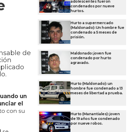
e
adolescentes fueron
condenados por nueve
hurtos.
Hurto a supermercado
(Maldonado): Un hombre fue
condenado a 5 meses de
prisión.
nsable de
Maldonado: joven fue
condenado por hurto
ción
agravado.
mplicado
o.
Hurto (Maldonado): un
hombre fue condenado a 13
meses de libertad a prueba.
uando un
nciar el
nto con su
Hurto (Manantiales): joven
de 19 años fue condenado
por nueve robos.
I
se