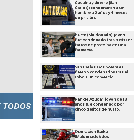
Cocaína y dinero (San
Carlos): condenaron a un
hombre a 2 años y 4 meses
de prisión.
Hurto (Maldonado): joven
fue condenado tras sustraer
tarros de proteína en una
farmacia.
San Carlos: Dos hombres
fueron condenados tras el
robo a un comercio.
Pan de Azúcar: joven de 18
años fue condenado por
cinco delitos de hurto.
Operación Baikú
(Maldonado): dos