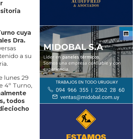
r
sitoria
Turno cuya
ales Dra.
versas
tenido a su
ia.
e lunes 29
e 4º Turno,
nalmente
s, todos
 dieciocho