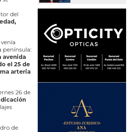
tor del
 edad,
 venía
a península:
a avenida
do el 25 de
sma arteria
ernes 26 de
edicación
lajes
edro de