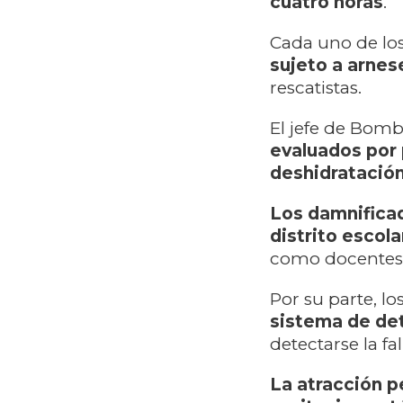
cuatro horas
.
Cada uno de lo
sujeto a arnes
rescatistas.
El jefe de Bom
evaluados por
deshidratació
Los damnificad
distrito escol
como docentes 
Por su parte, l
sistema de de
detectarse la fa
La atracción p