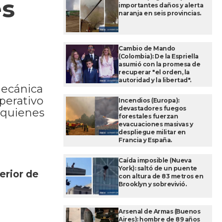
es
importantes daños y alerta
naranja en seis provincias.
Cambio de Mando
(Colombia): De la Espriella
asumió con la promesa de
recuperar "el orden, la
autoridad y la libertad".
mecánica
perativo
Incendios (Europa):
devastadores fuegos
 quienes
forestales fuerzan
evacuaciones masivas y
despliegue militar en
Francia y España.
Caída imposible (Nueva
York): saltó de un puente
erior de
con altura de 83 metros en
Brooklyn y sobrevivió.
Arsenal de Armas (Buenos
Aires): hombre de 89 años