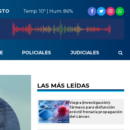
STO
Temp: 10º | Hum: 86%
E
POLICIALES
JUDICIALES
LAS MÁS LEÍDAS
Viagra (investigación):
fármaco para disfunción
eréctil frenaría propagación
del cáncer.