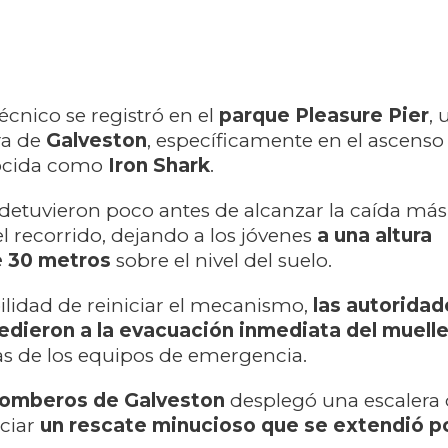
écnico se registró en el
parque Pleasure Pier
,
ra de
Galveston
, específicamente en el ascenso i
ocida como
Iron Shark
.
detuvieron poco antes de alcanzar la caída más
 recorrido, dejando a los jóvenes
a una altura
 30 metros
sobre el nivel del suelo.
ilidad de reiniciar el mecanismo,
las autoridad
dieron a la evacuación inmediata del muell
reas de los equipos de emergencia.
Bomberos de Galveston
desplegó una escalera
iciar
un rescate minucioso que se extendió po