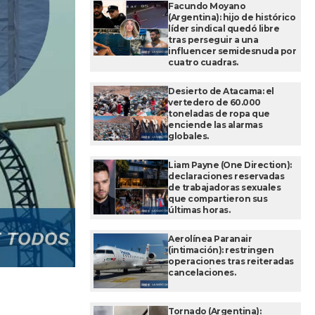
Facundo Moyano
(Argentina): hijo de histórico
líder sindical quedó libre
tras perseguir a una
influencer semidesnuda por
cuatro cuadras.
Desierto de Atacama: el
vertedero de 60.000
toneladas de ropa que
enciende las alarmas
globales.
Liam Payne (One Direction):
declaraciones reservadas
de trabajadoras sexuales
que compartieron sus
últimas horas.
Aerolínea Paranair
(intimación): restringen
operaciones tras reiteradas
cancelaciones.
Tornado (Argentina):