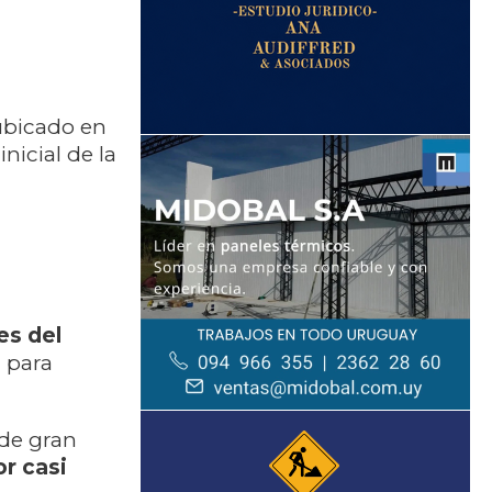
 ubicado en
nicial de la
es del
e
para
 de gran
r casi