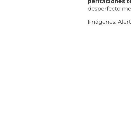
peritaciones t
desperfecto me
Imágenes: Aler