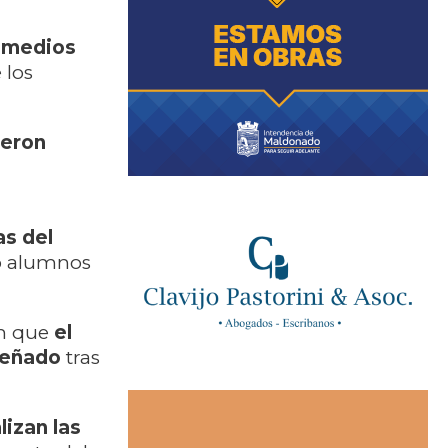
s medios
 los
ueron
as del
to alumnos
on que
el
señado
tras
lizan las