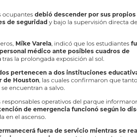
s ocupantes
debió descender por sus propio
es de seguridad
y bajo la supervisión directa de
beros,
Mike Varela
, indicó que los estudiantes
f
 personal médico ante posibles cuadros de
n
tras la prolongada exposición al sol.
os pertenecen a dos instituciones educativ
ar de Houston
, las cuales confirmaron que tan
se encuentran a salvo.
os responsables operativos del parque informar
tención de emergencia funcionó según lo di
lla en el ascenso.
ermanecerá fuera de servicio mientras se rea