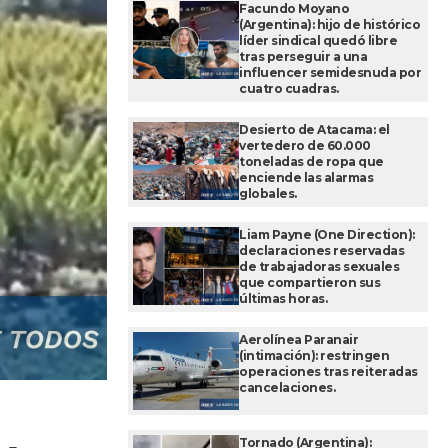
Facundo Moyano
(Argentina): hijo de histórico
líder sindical quedó libre
tras perseguir a una
influencer semidesnuda por
cuatro cuadras.
Desierto de Atacama: el
vertedero de 60.000
toneladas de ropa que
enciende las alarmas
globales.
Liam Payne (One Direction):
declaraciones reservadas
de trabajadoras sexuales
que compartieron sus
últimas horas.
Aerolínea Paranair
(intimación): restringen
operaciones tras reiteradas
cancelaciones.
Tornado (Argentina):