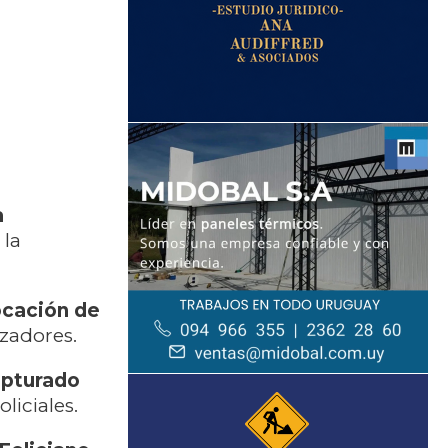
a
 la
locación de
zadores.
capturado
liciales.