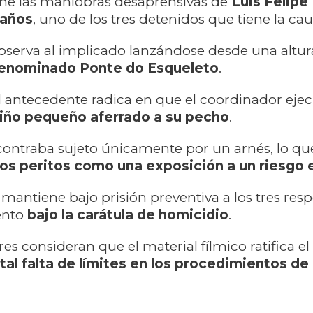
one las maniobras desaprensivas de
Luis Felipe
 años
, uno de los tres detenidos que tiene la cau
observa al implicado lanzándose desde una altu
denominado Ponte do Esqueleto
.
 antecedente radica en que el coordinador ejecu
niño pequeño aferrado a su pecho
.
contraba sujeto únicamente por un arnés, lo q
 los peritos como una exposición a un riesgo
l mantiene bajo prisión preventiva a los tres res
ento
bajo la carátula de homicidio
.
es consideran que el material fílmico ratifica el
otal falta de límites en los procedimientos de 