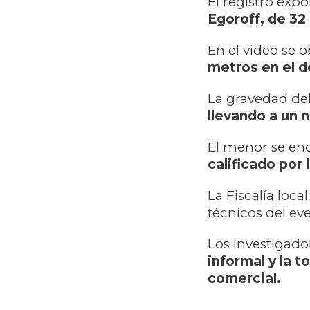
El registro exp
Egoroff, de 32
En el video se 
metros en el 
La gravedad del
llevando a un 
El menor se en
calificado por
La Fiscalía loca
técnicos del ev
Los investigador
informal y la t
comercial.