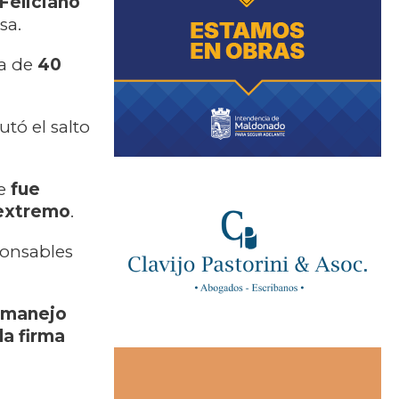
 Feliciano
sa.
ra de
40
tó el salto
ue
fue
 extremo
.
ponsables
manejo
la firma