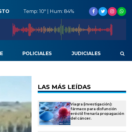
STO
Temp: 10º | Hum: 84%
E
POLICIALES
JUDICIALES
LAS MÁS LEÍDAS
Viagra (investigación):
fármaco para disfunción
eréctil frenaría propagación
del cáncer.