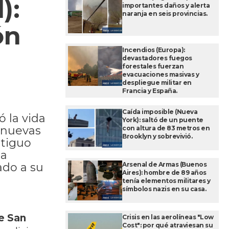
):
importantes daños y alerta
naranja en seis provincias.
ón
Incendios (Europa):
devastadores fuegos
forestales fuerzan
evacuaciones masivas y
despliegue militar en
Francia y España.
Caída imposible (Nueva
ó la vida
York): saltó de un puente
ó nuevas
con altura de 83 metros en
Brooklyn y sobrevivió.
ntiguo
ma
Arsenal de Armas (Buenos
ado a su
Aires): hombre de 89 años
tenía elementos militares y
símbolos nazis en su casa.
de San
Crisis en las aerolíneas "Low
Cost": por qué atraviesan su