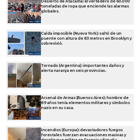
Desierto de Atacama: el vertedero de 60.000
toneladas de ropa que enciende las alarmas
globales.
Caída imposible (Nueva York): saltó de un
puente con altura de 83 metros en Brooklyn y
sobrevivió.
Tornado (Argentina): importantes daños y
alerta naranja en seis provincias.
Arsenal de Armas (Buenos Aires): hombre de
89 años tenía elementos militares y símbolos
nazis en su casa.
Incendios (Europa): devastadores fuegos
forestales fuerzan evacuaciones masivas y
despliegue militar en Francia y España.