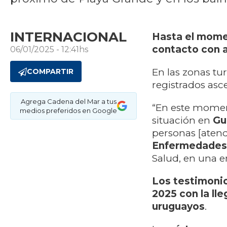
INTERNACIONAL
Hasta el momen
contacto con 
06/01/2025 - 12:41hs
En las zonas tu
COMPARTIR
registrados asc
Agrega Cadena del Mar a tus
“En este moment
medios preferidos en Google
situación en
Gu
personas [atendi
Enfermedades 
Salud, en una e
Los testimonio
2025 con la lle
uruguayos
.