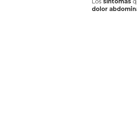
Los
síntomas
q
dolor abdomina