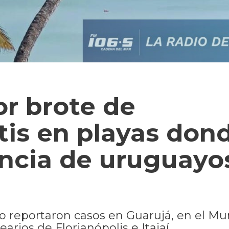
or brote de
tis en playas don
encia de uruguayo
o reportaron casos en Guarujá, en el Mu
rios de Florianópolis e Itajaí.