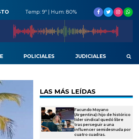
STO
Temp: 9º | Hum: 80%
E
POLICIALES
JUDICIALES
LAS MÁS LEÍDAS
Facundo Moyano
(Argentina): hijo de histórico
líder sindical quedó libre
tras perseguir a una
influencer semidesnuda por
cuatro cuadras.