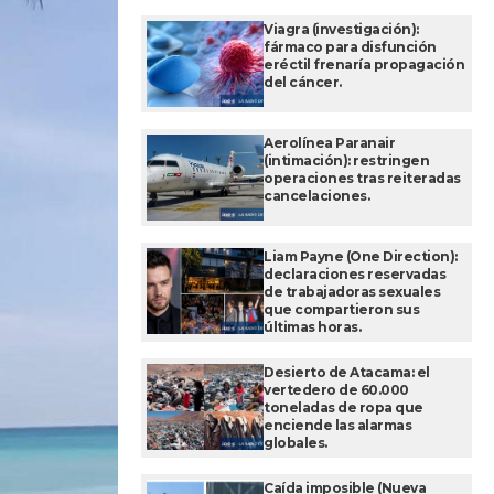
Viagra (investigación):
fármaco para disfunción
eréctil frenaría propagación
del cáncer.
Aerolínea Paranair
(intimación): restringen
operaciones tras reiteradas
cancelaciones.
Liam Payne (One Direction):
declaraciones reservadas
de trabajadoras sexuales
que compartieron sus
últimas horas.
Desierto de Atacama: el
vertedero de 60.000
toneladas de ropa que
enciende las alarmas
globales.
Caída imposible (Nueva