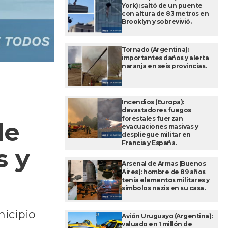
York): saltó de un puente
con altura de 83 metros en
Brooklyn y sobrevivió.
Tornado (Argentina):
importantes daños y alerta
naranja en seis provincias.
Incendios (Europa):
devastadores fuegos
forestales fuerzan
de
evacuaciones masivas y
despliegue militar en
Francia y España.
s y
Arsenal de Armas (Buenos
Aires): hombre de 89 años
tenía elementos militares y
símbolos nazis en su casa.
nicipio
Avión Uruguayo (Argentina):
valuado en 1 millón de