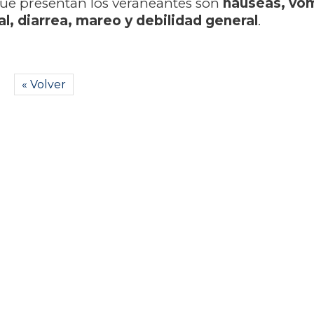
ue presentan los veraneantes son
náuseas, vóm
l, diarrea, mareo y debilidad general
.
« Volver