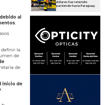
dólares fue retenido
partiendo hacia Paraguay.
debido al
mentos
.
casos
definir la
olumen de
de
retaría de
 inicio de
y