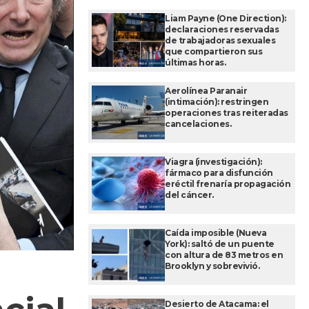
Liam Payne (One Direction):
declaraciones reservadas
de trabajadoras sexuales
que compartieron sus
últimas horas.
Aerolínea Paranair
(intimación): restringen
operaciones tras reiteradas
cancelaciones.
Viagra (investigación):
fármaco para disfunción
eréctil frenaría propagación
del cáncer.
Caída imposible (Nueva
York): saltó de un puente
con altura de 83 metros en
Brooklyn y sobrevivió.
Desierto de Atacama: el