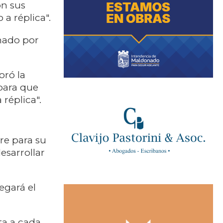
on sus
a réplica".
rmado por
oró la
para que
 réplica".
re para su
esarrollar
egará el
ta a cada