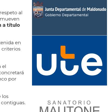
respeto al
romueven
 a título
tenida en
criterios
 el
concretará
inco por
 los
 contiguas.