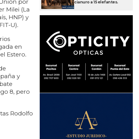
(Unión por
cianuro a 15 elefantes.
er Milei (La
ís, HNP) y
IT-U).
rios
gada en
el Estero.
de
mpaña y
ebate
go 8, pero
tas Rodolfo