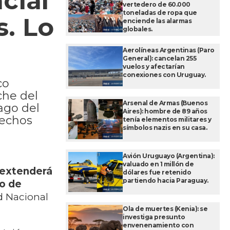
cial
vertedero de 60.000
toneladas de ropa que
s. Lo
enciende las alarmas
globales.
Aerolíneas Argentinas (Paro
General): cancelan 255
vuelos y afectarían
conexiones con Uruguay.
co
che del
Arsenal de Armas (Buenos
ago del
Aires): hombre de 89 años
rechos
tenía elementos militares y
símbolos nazis en su casa.
Avión Uruguayo (Argentina):
valuado en 1 millón de
e extenderá
dólares fue retenido
partiendo hacia Paraguay.
ro de
d Nacional
Ola de muertes (Kenia): se
investiga presunto
envenenamiento con