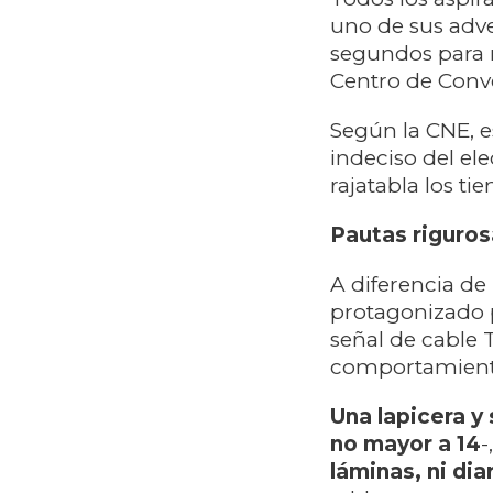
uno de sus adve
segundos para r
Centro de Conve
Según la CNE, e
indeciso del el
rajatabla los ti
Pautas riguros
A diferencia de
protagonizado p
señal de cable 
comportamient
Una lapicera y
no mayor a 14
-
láminas, ni diar