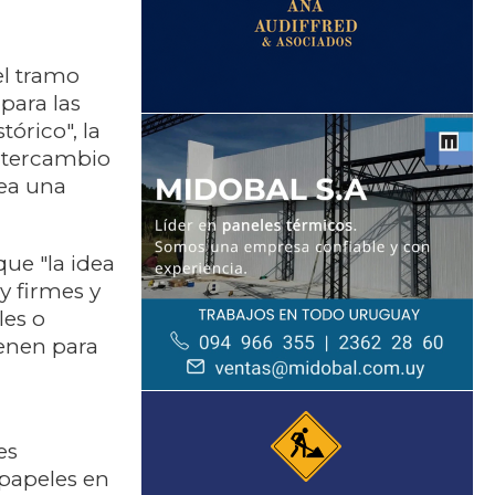
el tramo
para las
órico", la
intercambio
sea una
que "la idea
y firmes y
les o
ienen para
es
 papeles en