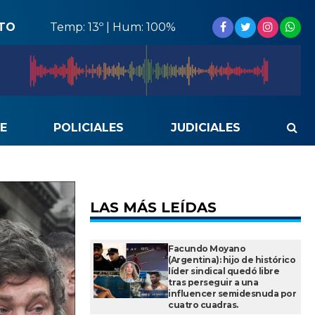
STO
Temp: 13º | Hum: 100%
E
POLICIALES
JUDICIALES
LAS MÁS LEÍDAS
Facundo Moyano
(Argentina): hijo de histórico
líder sindical quedó libre
tras perseguir a una
influencer semidesnuda por
cuatro cuadras.