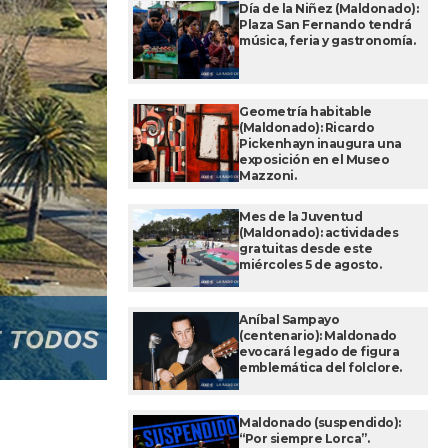
Día de la Niñez (Maldonado):
Plaza San Fernando tendrá
música, feria y gastronomía.
Geometría habitable
(Maldonado): Ricardo
Pickenhayn inaugura una
exposición en el Museo
Mazzoni.
Mes de la Juventud
(Maldonado): actividades
gratuitas desde este
miércoles 5 de agosto.
Aníbal Sampayo
(centenario): Maldonado
evocará legado de figura
emblemática del folclore.
Maldonado (suspendido):
“Por siempre Lorca”.