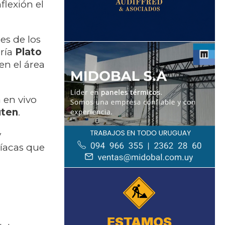
flexión el
es de los
oría
Plato
en el área
 en vivo
uten
.
y
líacas que