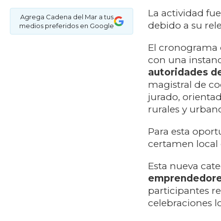
La actividad fu
Agrega Cadena del Mar a tus
debido a su rele
medios preferidos en Google
El cronograma 
con una instanc
autoridades d
magistral de co
jurado, orienta
rurales y urbano
Para esta oport
certamen loca
Esta nueva cate
emprendedore
participantes r
celebraciones lo