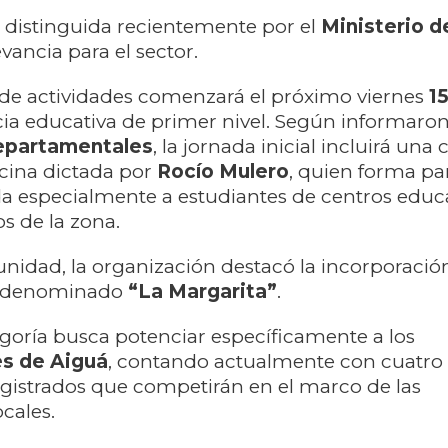
e distinguida recientemente por el
Ministerio d
vancia para el sector.
de actividades comenzará el próximo viernes
1
ia educativa de primer nivel. Según informaron
epartamentales
, la jornada inicial incluirá una 
cina dictada por
Rocío Mulero
, quien forma pa
da especialmente a estudiantes de centros educ
s de la zona.
unidad, la organización destacó la incorporació
l denominado
“La Margarita”
.
goría busca potenciar específicamente a los
s de Aiguá
, contando actualmente con cuatro
egistrados que competirán en el marco de las
cales.