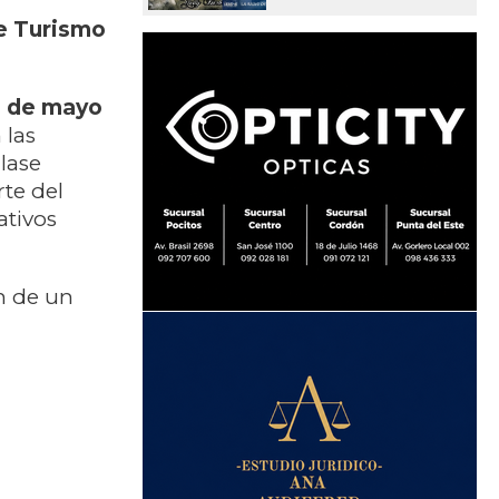
e Turismo
5 de mayo
 las
clase
rte del
ativos
n de un