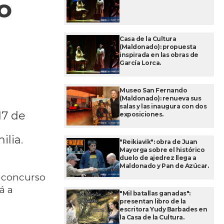
o
Casa de la Cultura
(Maldonado): propuesta
inspirada en las obras de
García Lorca.
Museo San Fernando
(Maldonado): renueva sus
salas y las inaugura con dos
17 de
exposiciones.
ilia.
"Reikiavik": obra de Juan
Mayorga sobre el histórico
duelo de ajedrez llega a
Maldonado y Pan de Azúcar.
l concurso
á a
"Mil batallas ganadas":
presentan libro de la
escritora Yudy Barbades en
la Casa de la Cultura.