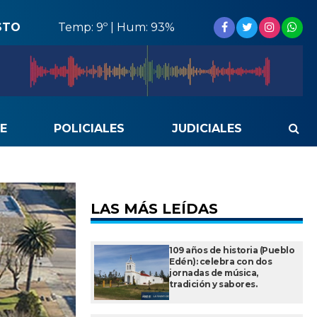
STO
Temp: 9º | Hum: 93%
E
POLICIALES
JUDICIALES
LAS MÁS LEÍDAS
109 años de historia (Pueblo
Edén): celebra con dos
jornadas de música,
tradición y sabores.