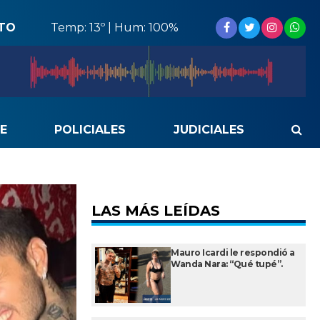
STO
Temp: 13º | Hum: 100%
E
POLICIALES
JUDICIALES
LAS MÁS LEÍDAS
Mauro Icardi le respondió a
Wanda Nara: “Qué tupé”.