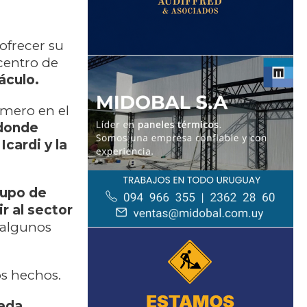
ofrecer su
centro de
áculo.
imero en el
donde
cardi y la
rupo de
r al sector
 algunos
os hechos.
eda