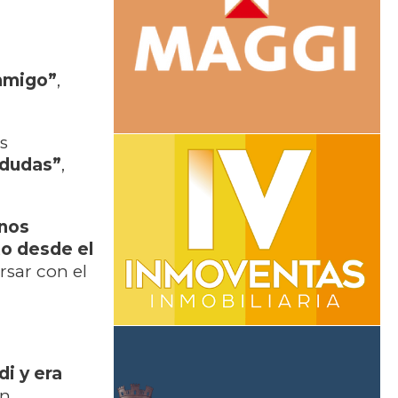
onmigo”
,
s
 dudas”
,
unos
to desde el
rsar con el
i y era
un