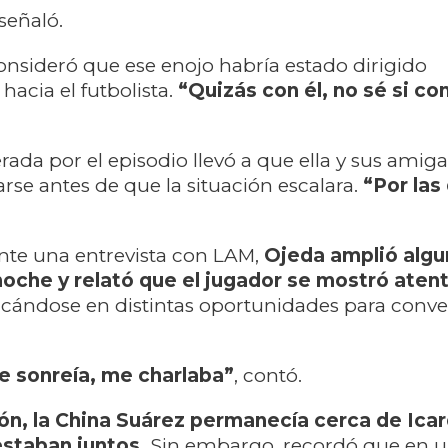
señaló.
nsideró que ese enojo habría estado dirigido
hacia el futbolista.
“Quizás con él, no sé si c
rada por el episodio llevó a que ella y sus amiga
arse antes de que la situación escalara.
“Por las
nte una entrevista con LAM,
Ojeda amplió alg
 noche y relató que el jugador se mostró aten
rcándose en distintas oportunidades para conve
e sonreía, me charlaba”
, contó.
ón, la China Suárez permanecía cerca de Icard
staban juntos.
Sin embargo, recordó que en 