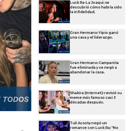
Luck Ra-La Joaqui: se
descubrió cómo habría sido
la infidelidad.
Gran Hermano: Yipio ganó
una casa y el liderazgo.
Gran Hermano: Campanita
fue eliminada y se negó a
abandonar la casa.
Shakira (Internet): revivió su
meme más famoso casi 3
décadas después.
Tuli Acosta negó un
romance con Luck Ra: “No