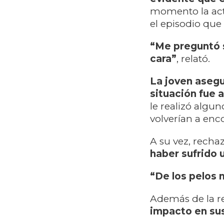
momento la act
el episodio que
“Me preguntó si
cara”
, relató.
La joven asegu
situación fue a
le realizó algun
volverían a enc
A su vez, recha
haber sufrido u
“De los pelos 
Además de la r
impacto en sus