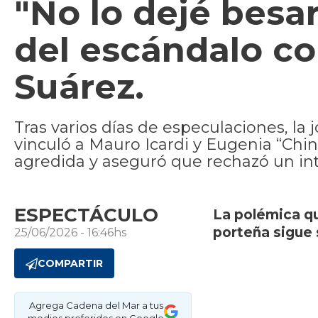
"No lo dejé besa
del escándalo con
Suárez.
Tras varios días de especulaciones, la j
vinculó a Mauro Icardi y Eugenia “Chi
agredida y aseguró que rechazó un int
ESPECTÁCULO
La polémica qu
porteña sigue
25/06/2026 - 16:46hs
COMPARTIR
Agrega Cadena del Mar a tus