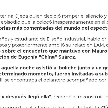
aterina Ojeda quien decidió romper el silencio y 
l episodio que la colocó inesperadamente en el 
torias más comentadas del mundo del espect
 años y estudiante de Diseño Industrial, habló pr
sos y posteriormente amplió su relato en LAM,
s sobre el encuentro que mantuvo con Mauro I
ción de Eugenia “China” Suárez.
 aquella noche asistió al boliche junto a un g
eterminado momento, fueron invitadas a subi
llí se encontraba el delantero acompañado por
 y después llegó ella”
, recordó al reconstruir l
e cómo fue el intercambio con el futbolista,
Oj