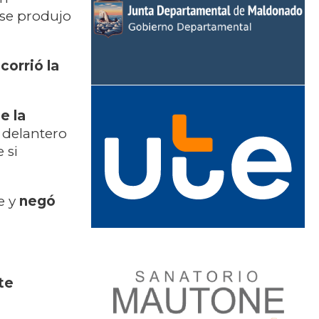
 se produjo
corrió la
e la
 delantero
 si
e y
negó
te