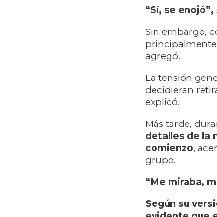
“Sí, se enojó”,
Sin embargo, co
principalmente 
agregó.
La tensión gene
decidieran retir
explicó.
Más tarde, dura
detalles de la
comienzo
, ace
grupo.
“Me miraba, m
Según su versi
evidente que e