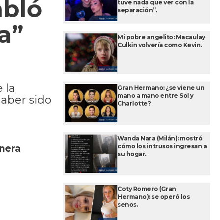
abló
tuve nada que ver con la
separación”.
a”
Mi pobre angelito: Macaulay
Culkin volvería como Kevin.
 la
Gran Hermano: ¿se viene un
mano a mano entre Sol y
haber sido
Charlotte?
Wanda Nara (Milán): mostró
cómo los intrusos ingresan a
anera
su hogar.
Coty Romero (Gran
Hermano): se operó los
senos.