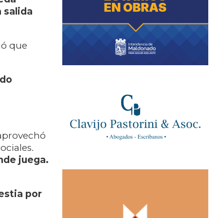
 salida
ió que
ado
 aprovechó
ociales.
nde juega.
estia por