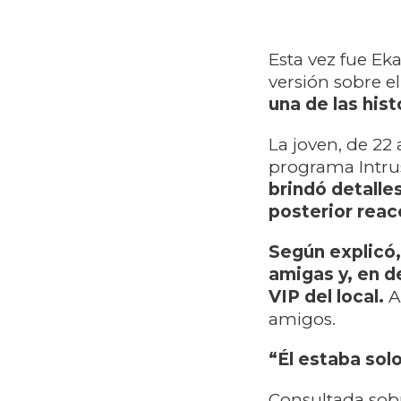
Esta vez fue Ek
versión sobre e
una de las his
La joven, de 22
programa Intru
brindó detalle
posterior reac
Según explicó,
amigas y, en d
VIP del local.
A
amigos.
“Él estaba solo
Consultada sobr