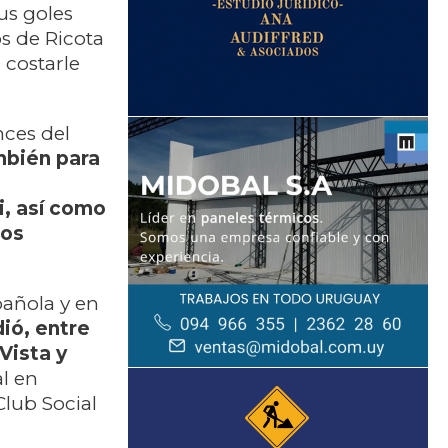
us goles
s de Ricota
 costarle
nces del
mbién para
i, así como
Los
pañola y en
ió, entre
Vista y
l en
Club Social