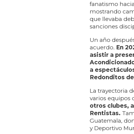
fanatismo hacia
mostrando camis
que llevaba deb
sanciones disci
Un año después 
acuerdo.
En 20
asistir a pres
Acondicionado,
a espectáculos
Redonditos de
La trayectoria 
varios equipos 
otros clubes, 
Rentistas.
Tamb
Guatemala, dond
y Deportivo Mun