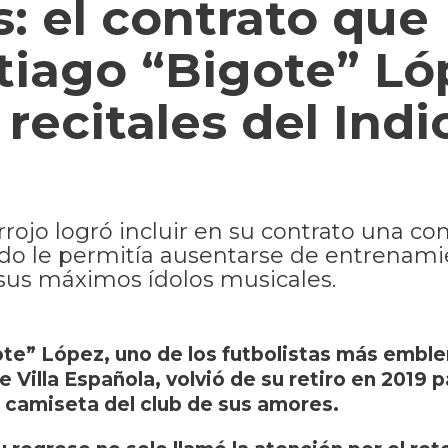
s: el contrato que
tiago “Bigote” Ló
recitales del Indi
rrojo logró incluir en su contrato una co
erdo le permitía ausentarse de entrenami
e sus máximos ídolos musicales.
te” López, uno de los futbolistas más embl
de Villa Española, volvió de su retiro en 2019 p
 camiseta del club de sus amores.