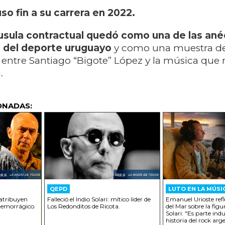
so fin a su carrera en 2022.
áusula contractual quedó como una de las an
 del deporte uruguayo
y como una muestra de
 entre Santiago “Bigote” López y la música que
.
ONADAS:
QEPD
LUTO EN LA MÚSI
: atribuyen
Falleció el Indio Solari: mítico líder de
Emanuel Urioste ref
hemorrágico.
Los Redonditos de Ricota.
del Mar sobre la figur
Solari: "Es parte ind
historia del rock arg