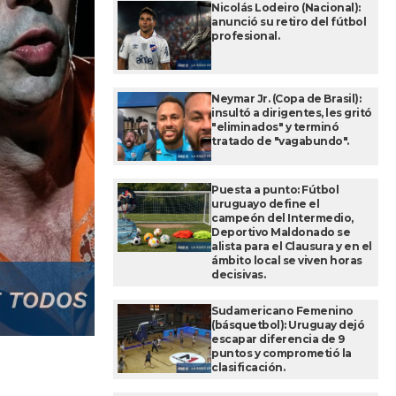
Nicolás Lodeiro (Nacional):
anunció su retiro del fútbol
profesional.
Neymar Jr. (Copa de Brasil):
insultó a dirigentes, les gritó
"eliminados" y terminó
tratado de "vagabundo".
Puesta a punto: Fútbol
uruguayo define el
campeón del Intermedio,
Deportivo Maldonado se
alista para el Clausura y en el
ámbito local se viven horas
decisivas.
Sudamericano Femenino
(básquetbol): Uruguay dejó
escapar diferencia de 9
puntos y comprometió la
clasificación.