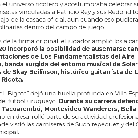
 el universo ricotero y acostumbraba celebrar s
etas vinculadas a Patricio Rey y sus Redondito
ajo de la casaca oficial, aun cuando eso pudiera
plinarias dentro del campo de juego.
de la firma original, el jugador amplió los alca
20 incorporó la posibilidad de ausentarse ta
entaciones de Los Fundamentalistas del Aire
 banda surgida del entorno musical de Solar
 de Skay Beilinson, histórico guitarrista de 
 Ricota.
del “Bigote” dejó una huella profunda en Villa Es
del fútbol uruguayo.
Durante su carrera defend
a Tacuarembó, Montevideo Wanderers, Bella 
ién desarrolló parte de su actividad profesiona
e vistió las camisetas de Suchitepéquez y del 
icipal.