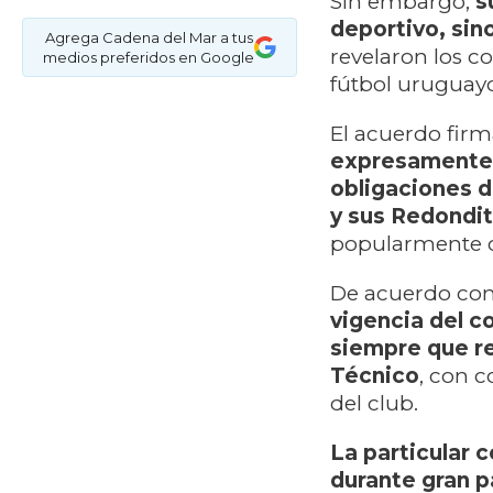
Sin embargo,
s
deportivo, sin
Agrega Cadena del Mar a tus
revelaron los co
medios preferidos en Google
fútbol uruguay
El acuerdo firm
expresamente l
obligaciones d
y sus Redondit
popularmente co
De acuerdo con 
vigencia del co
siempre que re
Técnico
, con c
del club.
La particular 
durante gran p