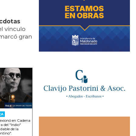
écdotas
l vínculo
 marcó gran
CA
lexionó en Cadena
a del "Indio"
udable de la
entino".