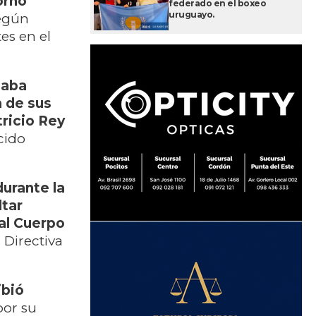
orno
federado en el boxeo
uruguayo.
egún
es en el
laba
a de sus
tricio Rey
cido
durante la
ltar
al Cuerpo
 Directiva
ibió
por su