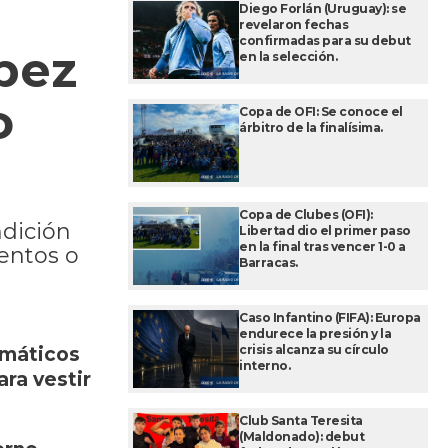
Diego Forlán (Uruguay): se
revelaron fechas
confirmadas para su debut
pez
en la selección.
o
Copa de OFI: Se conoce el
árbitro de la finalísima.
Copa de Clubes (OFI):
ndición
Libertad dio el primer paso
en la final tras vencer 1-0 a
entos o
Barracas.
Caso Infantino (FIFA): Europa
endurece la presión y la
crisis alcanza su círculo
emáticos
interno.
ara vestir
Club Santa Teresita
(Maldonado): debut