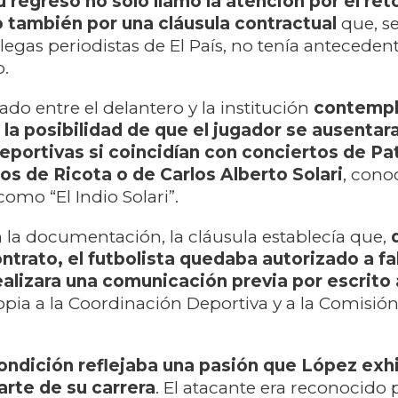
u regreso no solo llamó la atención por el ret
o también por una cláusula contractual
que, s
legas periodistas de El País, no tenía antecedent
o.
ado entre el delantero y la institución
contemp
a posibilidad de que el jugador se ausentar
eportivas si coincidían con conciertos de Pa
os de Ricota o de Carlos Alberto Solari
, cono
mo “El Indio Solari”.
la documentación, la cláusula establecía que,
ntrato, el futbolista quedaba autorizado a fa
alizara una comunicación previa por escrito 
opia a la Coordinación Deportiva y a la Comisión
condición reflejaba una pasión que López exh
arte de su carrera
. El atacante era reconocido 