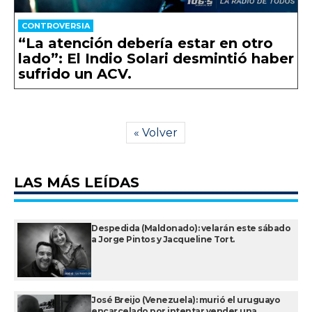
CONTROVERSIA
“La atención debería estar en otro
lado”: El Indio Solari desmintió haber
sufrido un ACV.
« Volver
LAS MÁS LEÍDAS
Despedida (Maldonado): velarán este sábado
a Jorge Pintos y Jacqueline Tort.
José Breijo (Venezuela): murió el uruguayo
encarcelado por intentar vender una